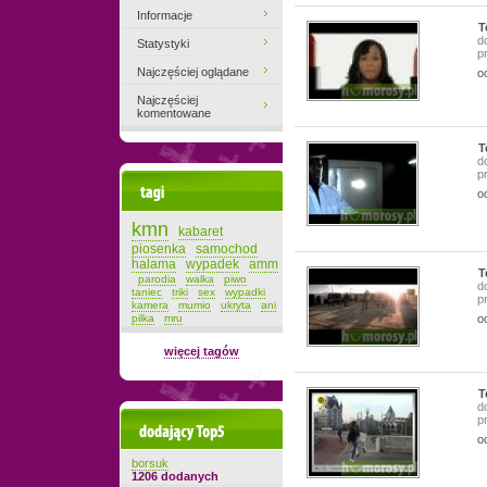
Informacje
T
d
Statystyki
p
Najczęściej oglądane
o
Najczęściej
komentowane
T
d
p
Tagi
o
kmn
kabaret
piosenka
samochod
halama
wypadek
amm
T
parodia
walka
piwo
d
taniec
triki
sex
wypadki
p
kamera
mumio
ukryta
ani
pilka
mru
o
więcej tagów
T
d
p
Dodający top-5
o
borsuk
1206 dodanych