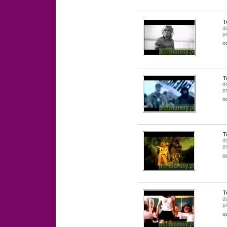
T
d
p
o
T
d
p
o
T
d
p
o
T
d
p
o