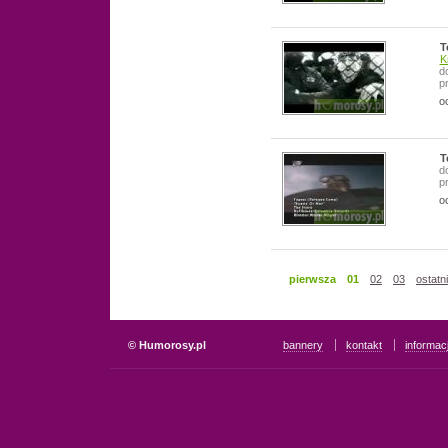
T
K
d
p
o
T
d
p
o
pierwsza
01
02
03
ostatn
© Humorosy.pl
bannery
kontakt
informac