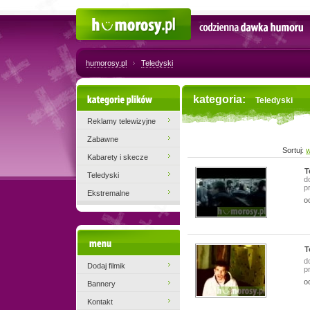
Humorosy.pl
Codzienna dawka humoru
humorosy.pl
Teledyski
Kategorie plików
kategoria:
Teledyski
Reklamy telewizyjne
Zabawne
Sortuj:
w
Kabarety i skecze
T
Teledyski
d
p
Ekstremalne
o
Menu
T
d
Dodaj filmik
p
o
Bannery
Kontakt