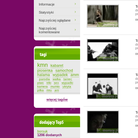
Informacje
T
d
Statystyki
p
o
Najczęściej oglądane
Najczęściej
komentowane
T
d
p
o
Tagi
kmn
kabaret
piosenka
samochod
halama
wypadek
amm
T
d
parodia
walka
taniec
p
piwo
triki
sex
wypadki
kamera
mumio
ukryta
o
pilka
mru
ani
więcej tagów
T
d
p
Dodający top-5
o
borsuk
1206 dodanych