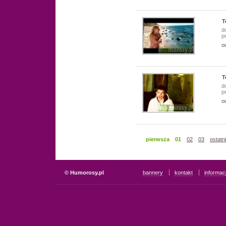
T
d
p
o
T
d
p
o
pierwsza
01
02
03
ostatn
© Humorosy.pl
bannery
kontakt
informac