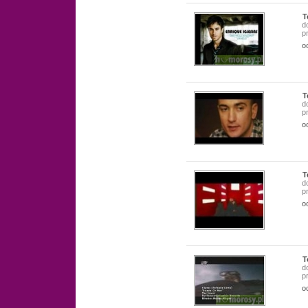
T
d
p
o
T
d
p
o
T
d
p
o
T
d
p
o