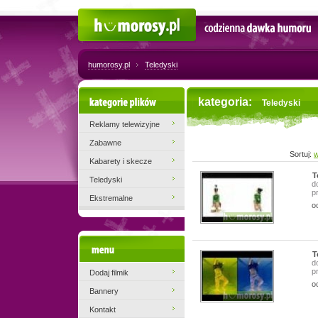
Humorosy.pl
Codzienna dawka humoru
humorosy.pl
Teledyski
Kategorie plików
kategoria:
Teledyski
Reklamy telewizyjne
Zabawne
Sortuj:
w
Kabarety i skecze
T
Teledyski
d
p
Ekstremalne
o
Menu
T
d
p
Dodaj filmik
o
Bannery
Kontakt