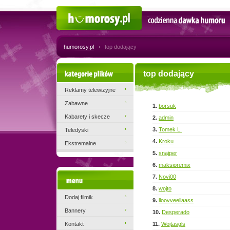
Humorosy.pl
Codzienna dawka humoru
humorosy.pl
top dodający
Kategorie plików
top dodający
Reklamy telewizyjne
Zabawne
1.
borsuk
Kabarety i skecze
2.
admin
3.
Tomek L.
Teledyski
4.
Kroku
Ekstremalne
5.
snajper
6.
maksioremix
7.
Novi00
Menu
8.
wojto
Dodaj filmik
9.
lloovveellaass
Bannery
10.
Desperado
Kontakt
11.
Wojtasgls