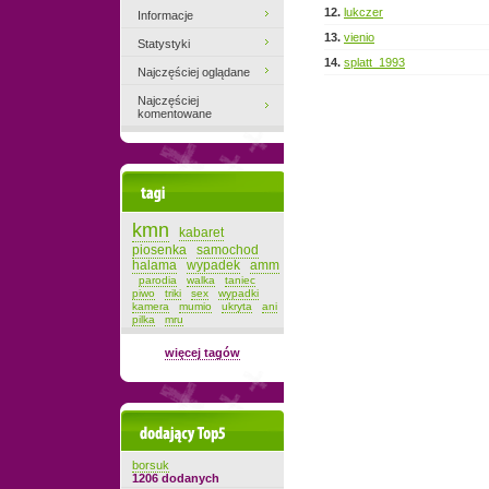
12.
lukczer
Informacje
13.
vienio
Statystyki
14.
splatt_1993
Najczęściej oglądane
Najczęściej
komentowane
Tagi
kmn
kabaret
piosenka
samochod
halama
wypadek
amm
parodia
walka
taniec
piwo
triki
sex
wypadki
kamera
mumio
ukryta
ani
pilka
mru
więcej tagów
Dodający top-5
borsuk
1206 dodanych