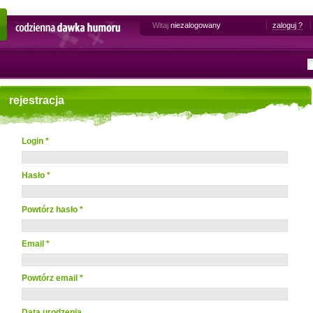
Witaj
niezalogowany
zaloguj
?
Codzienna dawka humoru
rejestracja
Login *
Hasło *
Powtórz hasło *
Email *
Powtórz email *
Data urodzenia