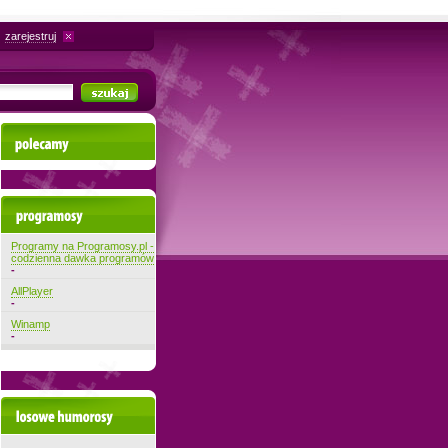
zarejestruj
Polecamy
Najnowsze programy
Programy na Programosy.pl -
codzienna dawka programów
-
AllPlayer
-
Winamp
-
Losowe filmiki