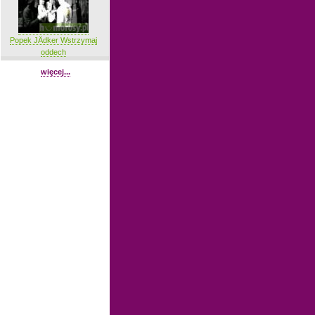
Popek JÄdker Wstrzymaj
oddech
więcej...