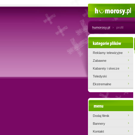
Humorosy.pl
humorosy.pl
profil
Kategorie plików
Reklamy telewizyjne
Zabawne
Kabarety i skecze
Teledyski
Ekstremalne
Menu
Dodaj filmik
Bannery
Kontakt