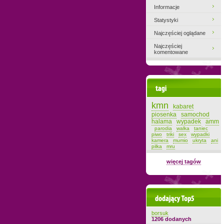
Informacje
Statystyki
Najczęściej oglądane
Najczęściej
komentowane
Tagi
kmn
kabaret
piosenka
samochod
halama
wypadek
amm
parodia
walka
taniec
piwo
triki
sex
wypadki
kamera
mumio
ukryta
ani
pilka
mru
więcej tagów
Dodający top-5
borsuk
1206 dodanych