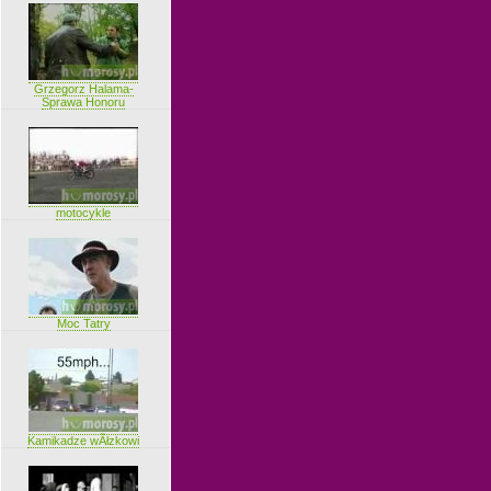
Grzegorz Halama-
Sprawa Honoru
motocykle
Moc Tatry
Kamikadze wĂłzkowi