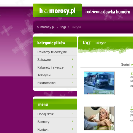
Humorosy.pl
Codzienna dawka humoru
humorosy.pl
tagi
ukryta
Kategorie plików
tag:
ukryta
Reklamy telewizyjne
Zabawne
Sortuj:
w
Kabarety i skecze
Z
Teledyski
d
p
Ekstremalne
o
Menu
Z
d
Dodaj filmik
p
o
Bannery
Kontakt