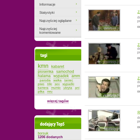
Informacje
Z
Statystyki
d
Najczęściej oglądane
p
o
Najczęściej
komentowane
Z
d
p
Tagi
o
kmn
kabaret
piosenka
samochod
halama
wypadek
amm
Z
parodia
walka
taniec
d
piwo
triki
sex
wypadki
p
kamera
mumio
ukryta
ani
o
pilka
mru
więcej tagów
R
d
p
Dodający top-5
o
borsuk
1206 dodanych