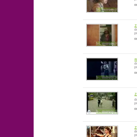
o
Z
d
p
o
R
d
p
o
Z
d
p
o
Z
d
p