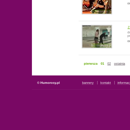
o
Z
d
p
o
pierwsza
01
02
ostatnia
© Humorosy.pl
bannery
kontakt
informac