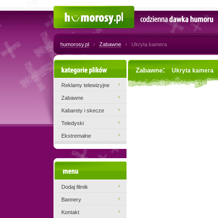
Humorosy.pl
Codzienna dawka humoru
humorosy.pl
Zabawne
Ukryta kamera
Kategorie plików
:
Zabawne
Ukryta kamera
Reklamy telewizyjne
Zabawne
Kabarety i skecze
Teledyski
Ekstremalne
Menu
Dodaj filmik
Bannery
Kontakt