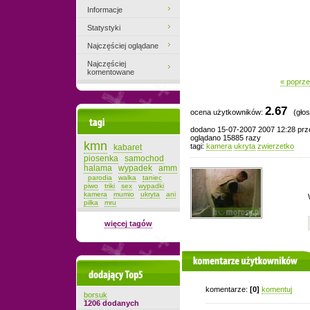
Informacje
Statystyki
Najczęściej oglądane
Najczęściej
komentowane
« poprze
2.67
ocena użytkowników:
(głos
Tagi
dodano 15-07-2007 2007 12:28 pr
oglądano 15885 razy
kmn
tagi:
kamera
ukryta
zwierzetko
kabaret
piosenka
samochod
halama
wypadek
amm
parodia
walka
taniec
piwo
triki
sex
wypadki
kamera
mumio
ukryta
ani
pilka
mru
więcej tagów
komentarze użytkowników
Dodający top-5
komentarze:
[0]
komentuj
borsuk
1206 dodanych