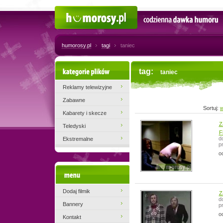
Humorosy.pl
Codzienna dawka humoru
humorosy.pl
tagi
taniec
Kategorie plików
tag:
taniec
Reklamy telewizyjne
Zabawne
Sortuj:
w
Kabarety i skecze
Z
Teledyski
F
d
Ekstremalne
p
o
Menu
Dodaj filmik
Z
d
Bannery
p
o
Kontakt