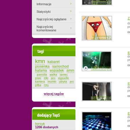
Informacje
Statystyki
Z
Najczęściej oglądane
d
Najczęściej
p
komentowane
o
Tagi
E
d
p
kmn
kabaret
o
piosenka
samochod
halama
wypadek
amm
parodia
walka
taniec
piwo
triki
sex
wypadki
kamera
mumio
ukryta
ani
E
pilka
mru
d
p
więcej tagów
o
E
Dodający top-5
d
p
borsuk
o
1206 dodanych