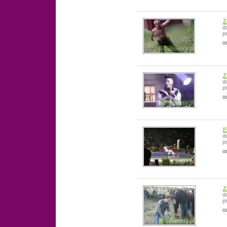
Z
d
p
o
Z
d
p
o
E
d
p
o
Z
d
p
o