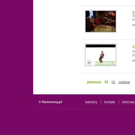
K
d
p
o
Z
d
p
o
pierwsza
01
02
ostatnia
© Humorosy.pl
bannery
kontakt
informac