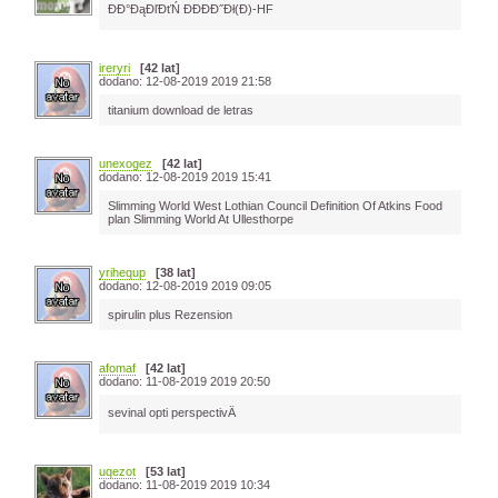
ĐĐ°ĐąĐľĐťŃ ĐĐĐĐ˝Đł(Đ)-HF
ireryri
[42 lat]
dodano: 12-08-2019 2019 21:58
titanium download de letras
unexogez
[42 lat]
dodano: 12-08-2019 2019 15:41
Slimming World West Lothian Council Definition Of Atkins Food
plan Slimming World At Ullesthorpe
yrihequp
[38 lat]
dodano: 12-08-2019 2019 09:05
spirulin plus Rezension
afomaf
[42 lat]
dodano: 11-08-2019 2019 20:50
sevinal opti perspectivÄ
uqezot
[53 lat]
dodano: 11-08-2019 2019 10:34