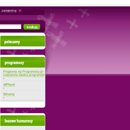
zarejestruj
Polecamy
Najnowsze programy
Programy na Programosy.pl -
codzienna dawka programów
-
AllPlayer
-
Winamp
-
Losowe filmiki