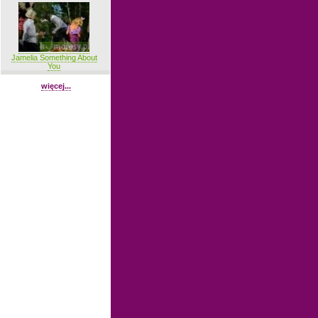
Jamelia Something About
You
więcej...