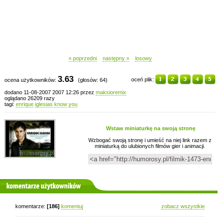
« poprzedni
następny »
losowy
3.63
oceń plik:
ocena użytkowników:
(głosów: 64)
dodano 11-08-2007 2007 12:26 przez
maksioremix
oglądano 26209 razy
tagi:
enrique
iglesias
know
you
Wstaw miniaturkę na swoją stronę
Wzbogać swoją stronę i umieść na niej link razem z
miniaturką do ulubionych filmów gier i animacji.
komentarze użytkowników
komentarze:
[186]
komentuj
zobacz wszystkie