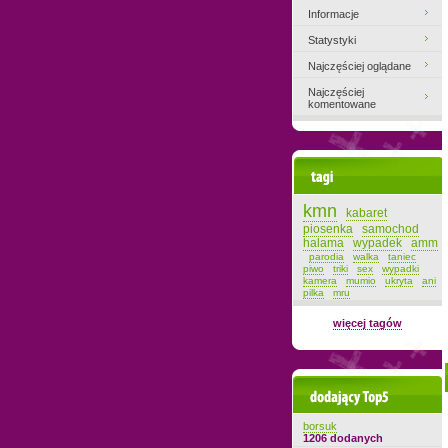
Informacje
Statystyki
Najczęściej oglądane
Najczęściej
komentowane
Tagi
kmn
kabaret
piosenka
samochod
halama
wypadek
amm
parodia
walka
taniec
piwo
triki
sex
wypadki
kamera
mumio
ukryta
ani
pilka
mru
więcej tagów
Dodający top-5
borsuk
1206 dodanych