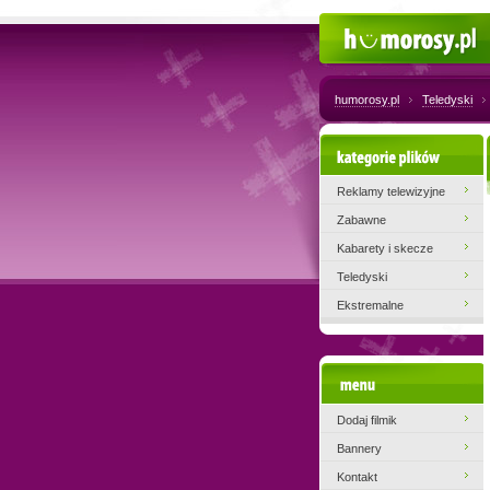
Humorosy.pl
humorosy.pl
Teledyski
Kategorie plików
Reklamy telewizyjne
Zabawne
Kabarety i skecze
Teledyski
Ekstremalne
Menu
Dodaj filmik
Bannery
Kontakt