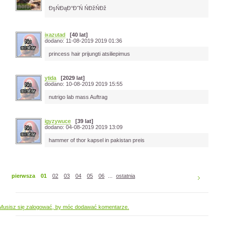
ĐşŃĐąĐ°Đ˝Ń ŃĐžŃĐž
ixazutad
[40 lat]
dodano: 11-08-2019 2019 01:36
princess hair prijungti atsiliepimus
ytida
[2029 lat]
dodano: 10-08-2019 2019 15:55
nutrigo lab mass Auftrag
igyzywuce
[39 lat]
dodano: 04-08-2019 2019 13:09
hammer of thor kapsel in pakistan preis
pierwsza
01
02
03
04
05
06
...
ostatnia
Musisz się zalogować, by móc dodawać komentarze.