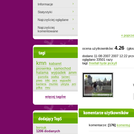
Informacje
Statystyki
Najczęściej oglądane
Najczęściej
komentowane
« poprze
4.26
ocena użytkowników:
(głos
Tagi
dodano 11-08-2007 2007 12:22 pr
oglądano 33501 razy
kmn
tagi:
freefall
hyde
jeckyll
kabaret
piosenka
samochod
halama
wypadek
amm
parodia
walka
taniec
piwo
triki
sex
wypadki
kamera
mumio
ukryta
ani
pilka
mru
więcej tagów
komentarze użytkowników
Dodający top-5
komentarze:
[176]
komentuj
borsuk
1206 dodanych