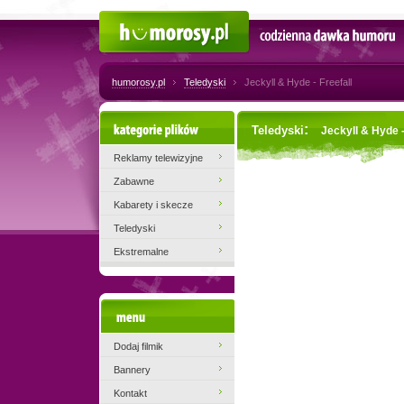
Humorosy.pl
Codzienna dawka humoru
humorosy.pl
Teledyski
Jeckyll & Hyde - Freefall
Kategorie plików
:
Teledyski
Jeckyll & Hyde -
Reklamy telewizyjne
Zabawne
Kabarety i skecze
Teledyski
Ekstremalne
Menu
Dodaj filmik
Bannery
Kontakt