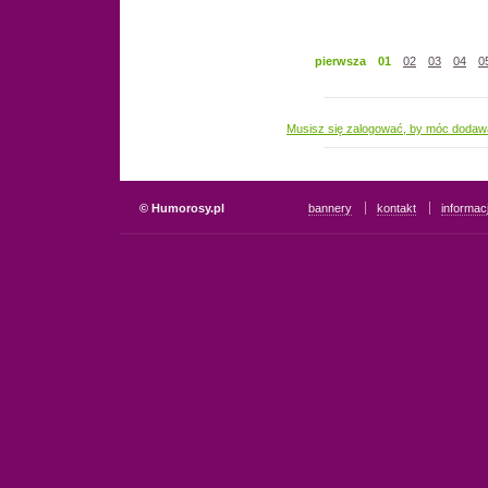
pierwsza
01
02
03
04
0
Musisz się zalogować, by móc dodaw
© Humorosy.pl
bannery
kontakt
informac