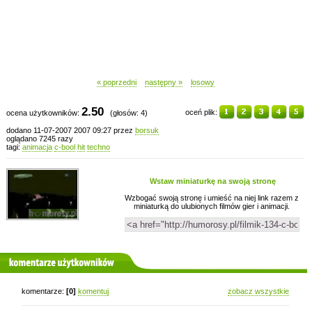
« poprzedni
następny »
losowy
2.50
oceń plik:
ocena użytkowników:
(głosów: 4)
dodano 11-07-2007 2007 09:27 przez
borsuk
oglądano 7245 razy
tagi:
animacja
c-bool
hit
techno
Wstaw miniaturkę na swoją stronę
Wzbogać swoją stronę i umieść na niej link razem z
miniaturką do ulubionych filmów gier i animacji.
komentarze użytkowników
komentarze:
[0]
komentuj
zobacz wszystkie