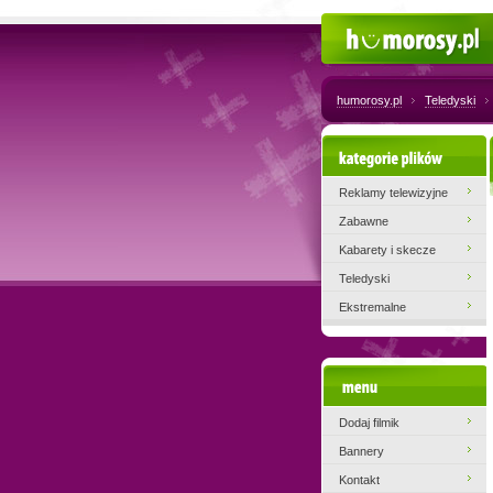
Humorosy.pl
humorosy.pl
Teledyski
Kategorie plików
Reklamy telewizyjne
Zabawne
Kabarety i skecze
Teledyski
Ekstremalne
Menu
Dodaj filmik
Bannery
Kontakt