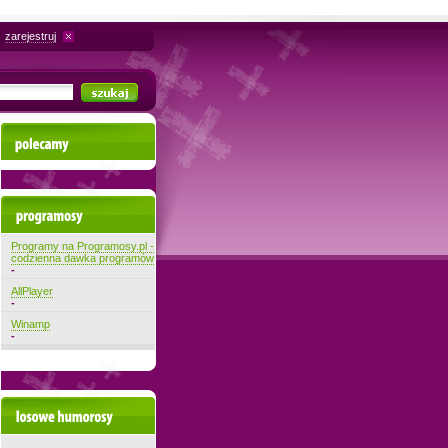
zarejestruj
Polecamy
Najnowsze programy
Programy na Programosy.pl -
codzienna dawka programów
-
AllPlayer
-
Winamp
-
Losowe filmiki