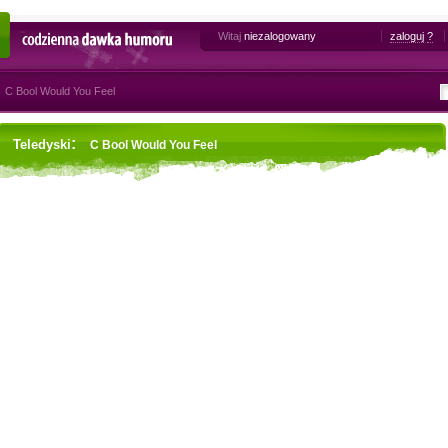
Witaj
niezalogowany
zaloguj
?
Codzienna dawka humoru
C Bool Would You Feel
:
Teledyski
C Bool Would You Feel