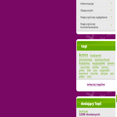
Informacje
Statystyki
Najczęściej oglądane
Najczęściej
komentowane
Tagi
kmn
kabaret
piosenka
samochod
halama
wypadek
amm
parodia
walka
taniec
piwo
triki
sex
wypadki
kamera
mumio
ukryta
ani
pilka
mru
więcej tagów
Dodający top-5
borsuk
1206 dodanych