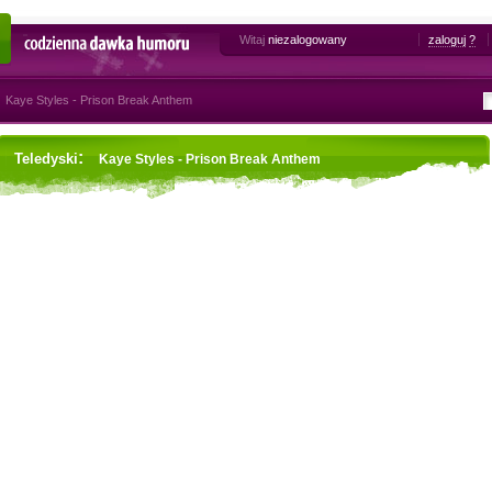
Witaj
niezalogowany
zaloguj
?
Codzienna dawka humoru
Kaye Styles - Prison Break Anthem
:
Teledyski
Kaye Styles - Prison Break Anthem