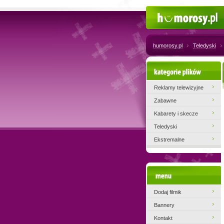
Humorosy.pl
humorosy.pl
Teledyski
Kategorie plików
Reklamy telewizyjne
Zabawne
Kabarety i skecze
Teledyski
Ekstremalne
Menu
Dodaj filmik
Bannery
Kontakt