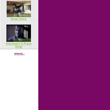
Break Dance
Kononowicz w Prison
Break
więcej...