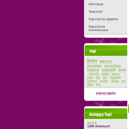
Informacje
Statystyki
Najczęściej oglądane
Najczęściej
komentowane
Tagi
kmn
kabaret
piosenka
samochod
halama
wypadek
amm
parodia
walka
taniec
piwo
triki
sex
wypadki
kamera
mumio
ukryta
ani
pilka
mru
więcej tagów
Dodający top-5
borsuk
1206 dodanych