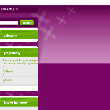
zarejestruj
Polecamy
Najnowsze programy
Programy na Programosy.pl -
codzienna dawka programów
-
AllPlayer
-
Winamp
-
Losowe filmiki