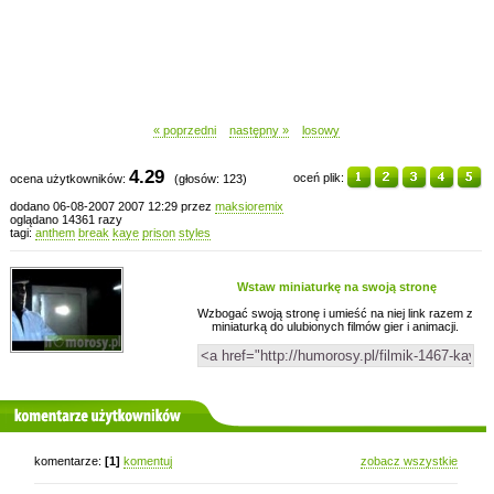
« poprzedni
następny »
losowy
4.29
oceń plik:
ocena użytkowników:
(głosów: 123)
dodano 06-08-2007 2007 12:29 przez
maksioremix
oglądano 14361 razy
tagi:
anthem
break
kaye
prison
styles
Wstaw miniaturkę na swoją stronę
Wzbogać swoją stronę i umieść na niej link razem z
miniaturką do ulubionych filmów gier i animacji.
komentarze użytkowników
komentarze:
[1]
komentuj
zobacz wszystkie