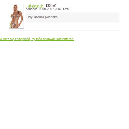
maksioremix
[33 lat]
dodano: 07-08-2007 2007 12:40
WyĹmienita piosenka
Musisz się zalogować, by móc dodawać komentarze.