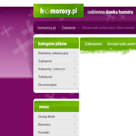
Humorosy.pl
Codzienna dawka humoru
humorosy.pl
Zabawne
Desperado podrywacz Warszawiak 
Kategorie plików
:
Zabawne
Desperado podr
Reklamy telewizyjne
Zabawne
Kabarety i skecze
Teledyski
Ekstremalne
Menu
Dodaj filmik
Bannery
Kontakt