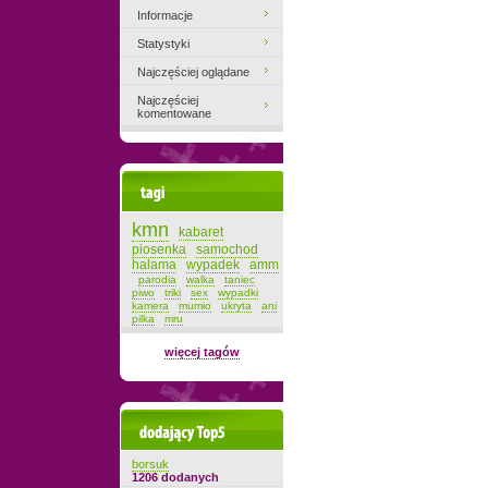
Informacje
Statystyki
Najczęściej oglądane
Najczęściej
komentowane
Tagi
kmn
kabaret
piosenka
samochod
halama
wypadek
amm
parodia
walka
taniec
piwo
triki
sex
wypadki
kamera
mumio
ukryta
ani
pilka
mru
więcej tagów
Dodający top-5
borsuk
1206 dodanych