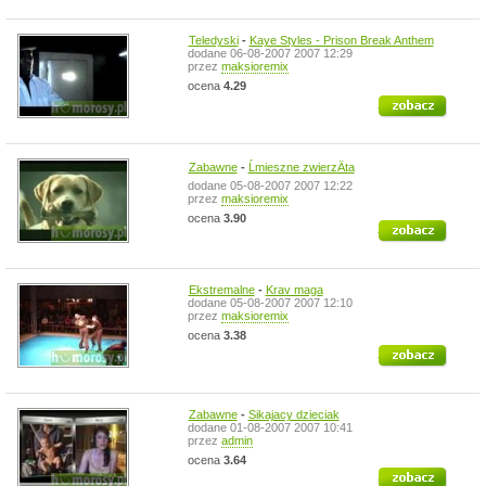
Teledyski
-
Kaye Styles - Prison Break Anthem
dodane 06-08-2007 2007 12:29
przez
maksioremix
ocena
4.29
zobacz
Zabawne
-
Ĺmieszne zwierzÄta
dodane 05-08-2007 2007 12:22
przez
maksioremix
ocena
3.90
zobacz
Ekstremalne
-
Krav maga
dodane 05-08-2007 2007 12:10
przez
maksioremix
ocena
3.38
zobacz
Zabawne
-
Sikajacy dzieciak
dodane 01-08-2007 2007 10:41
przez
admin
ocena
3.64
zobacz