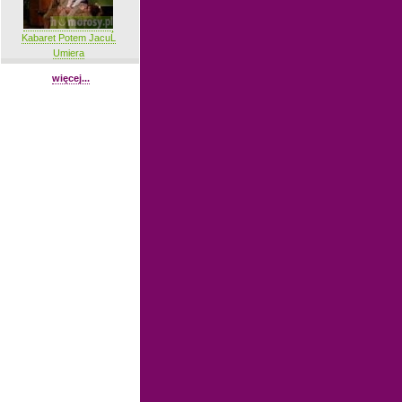
Kabaret Potem JacuĹ
Umiera
więcej...