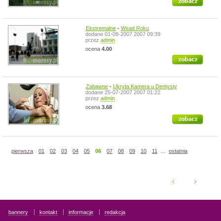
Ekstremalne
-
Wsad Roku
dodane 01-08-2007 2007 09:39
przez
admin
ocena
4.00
zobacz
Zabawne
-
Ukryta Kamera u Dentysty
dodane 25-07-2007 2007 01:22
przez
admin
ocena
3.68
zobacz
pierwsza
01
02
03
04
05
06
07
08
09
10
11
...
ostatnia
bannery
kontakt
informacje
redakcja