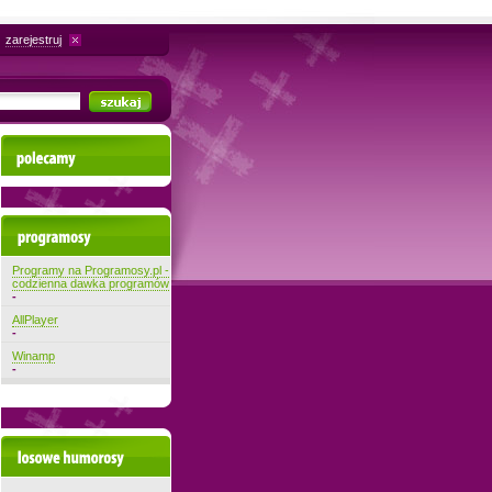
zarejestruj
Polecamy
Najnowsze programy
Programy na Programosy.pl -
codzienna dawka programów
-
AllPlayer
-
Winamp
-
Losowe filmiki