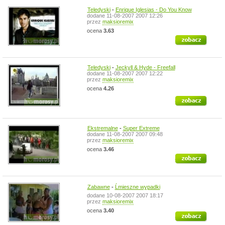
Teledyski
-
Enrique Iglesias - Do You Know
dodane 11-08-2007 2007 12:26
przez
maksioremix
ocena
3.63
zobacz
Teledyski
-
Jeckyll & Hyde - Freefall
dodane 11-08-2007 2007 12:22
przez
maksioremix
ocena
4.26
zobacz
Ekstremalne
-
Super Extreme
dodane 11-08-2007 2007 09:48
przez
maksioremix
ocena
3.46
zobacz
Zabawne
-
Ĺmieszne wypadki
dodane 10-08-2007 2007 18:17
przez
maksioremix
ocena
3.40
zobacz