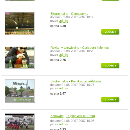
Ekstremalne
-
Gimnastyka
dodane 01-08-2007 2007 10:35
przez
admin
ocena
3.30
zobacz
Reklamy telewizyjne
-
Carlsberg i Mentos
dodane 01-08-2007 2007 10:28
przez
admin
ocena
2.75
zobacz
Ekstremalne
-
Kamikadze wĂłzkowi
dodane 01-08-2007 2007 10:27
przez
admin
ocena
2.47
zobacz
Zabawne
-
Rugby WaĹek Roku
dodane 01-08-2007 2007 10:08
przez
admin
ocena
3.23