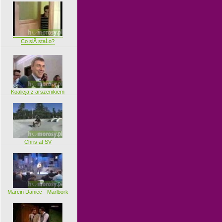
Co siÄ staĹo?
Koalicja z arszenikiem
Chris at SV
Marcin Daniec - Marlbork