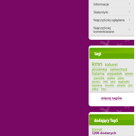
Informacje
Statystyki
Najczęściej oglądane
Najczęściej
komentowane
Tagi
kmn
kabaret
piosenka
samochod
halama
wypadek
amm
parodia
walka
piwo
taniec
triki
sex
wypadki
kamera
mumio
ukryta
ani
pilka
mru
więcej tagów
Dodający top-5
borsuk
1206 dodanych