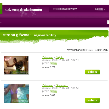
Witaj
niezalogowany
zaloguj
?
Codzienna dawka humoru
na
strona główna:
najnowsze filmy
wyświetlane pliki:
101 - 120
z
1489
Zabawne
-
Striptiz
dodane 13-08-2007 2007 02:13
przez
admin
ocena
2.73
zobacz
Zabawne
-
Otwieracz
dodane 13-08-2007 2007 01:58
przez
admin
ocena
3.06
zobacz