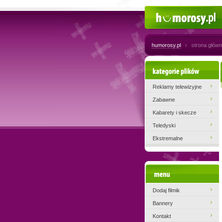
Humorosy.pl
humorosy.pl
strona głów
Kategorie plików
Reklamy telewizyjne
Zabawne
Kabarety i skecze
Teledyski
Ekstremalne
Menu
Dodaj filmik
Bannery
Kontakt