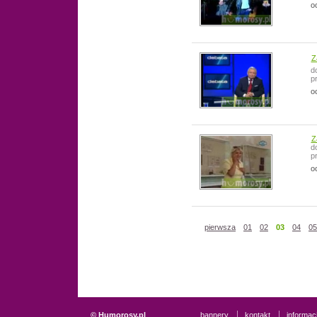
o
Z
d
p
o
Z
d
p
o
pierwsza
01
02
03
04
05
© Humorosy.pl
bannery
kontakt
informac