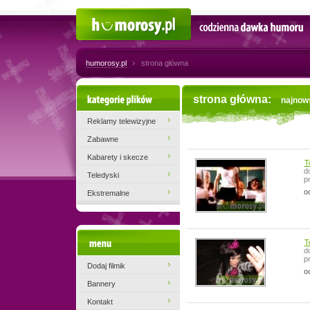
Humorosy.pl
Codzienna dawka humoru
humorosy.pl
strona główna
Kategorie plików
strona główna:
najnow
Reklamy telewizyjne
Zabawne
Kabarety i skecze
T
d
Teledyski
p
o
Ekstremalne
Menu
T
d
p
Dodaj filmik
o
Bannery
Kontakt