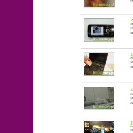
o
R
d
p
o
E
d
p
o
Z
d
p
o
Z
d
p