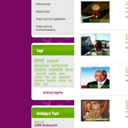
Z
Informacje
d
Statystyki
p
o
Najczęściej oglądane
Najczęściej
komentowane
Z
d
p
o
Tagi
kmn
kabaret
piosenka
samochod
Z
halama
wypadek
amm
d
parodia
walka
piwo
p
taniec
triki
sex
wypadki
kamera
mumio
ukryta
ani
o
pilka
mru
więcej tagów
K
J
d
p
Dodający top-5
o
borsuk
1206 dodanych