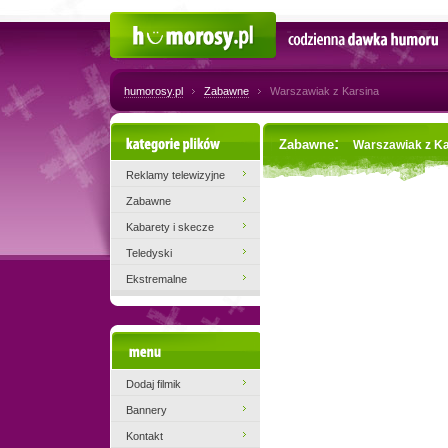
Humorosy.pl
Codzienna dawka humoru
humorosy.pl
Zabawne
Warszawiak z Karsina
Kategorie plików
:
Zabawne
Warszawiak z Ka
Reklamy telewizyjne
Zabawne
Kabarety i skecze
Teledyski
Ekstremalne
Menu
Dodaj filmik
Bannery
Kontakt