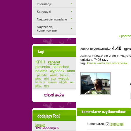
Informacje
Statystyki
Najczęściej oglądane
Najczęściej
komentowane
« poprze
4.40
ocena użytkowników:
(głos
Tagi
dodano 11-04-2008 2008 15:34 pr
oglądano 7495 razy
kmn
kabaret
tagi:
krasin
warszawa
warszwiak
piosenka
samochod
halama
wypadek
amm
parodia
walka
taniec
piwo
triki
sex
wypadki
kamera
mumio
ukryta
ani
pilka
mru
więcej tagów
komentarze użytkowników
Dodający top-5
komentarze:
[0]
komentuj
borsuk
1206 dodanych