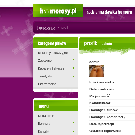
Humorosy.pl
Codzienna dawka humoru
humorosy.pl
profil
Kategorie plików
profil:
admin
Reklamy telewizyjne
Zabawne
admin
Kabarety i skecze
Teledyski
Imie i nazwisko:
Ekstremalne
Data urodzenia:
Miejscowość:
Komunikator:
Menu
Dodanych filmów:
Dodaj filmik
Dodanych komentarzy:
Bannery
Data rejestracji:
Ostatnie logowanie:
Kontakt