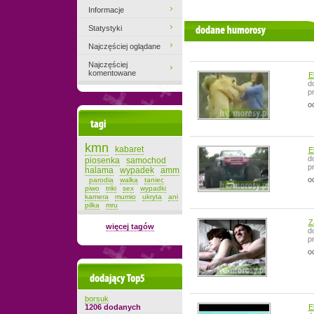
Informacje
Statystyki
filmiki użytkownika
Najczęściej oglądane
Najczęściej
komentowane
E
d
p
o
Tagi
kmn
kabaret
E
d
piosenka
samochod
p
halama
wypadek
amm
o
parodia
walka
taniec
piwo
triki
sex
wypadki
kamera
mumio
ukryta
ani
pilka
mru
Z
więcej tagów
d
p
o
Dodający top-5
borsuk
1206 dodanych
E