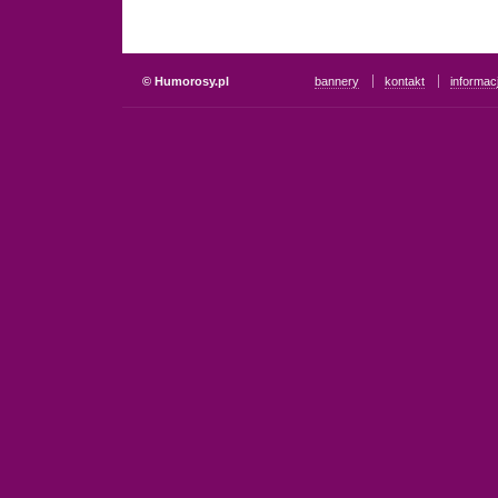
© Humorosy.pl
bannery
kontakt
informac