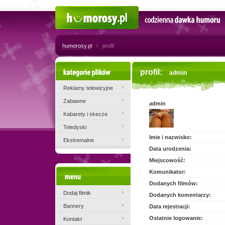
Humorosy.pl
Codzienna dawka humoru
humorosy.pl
profil
Kategorie plików
profil:
admin
Reklamy telewizyjne
Zabawne
admin
Kabarety i skecze
Teledyski
Imie i nazwisko:
Ekstremalne
Data urodzenia:
Miejscowość:
Komunikator:
Menu
Dodanych filmów:
Dodaj filmik
Dodanych komentarzy:
Bannery
Data rejestracji:
Ostatnie logowanie:
Kontakt