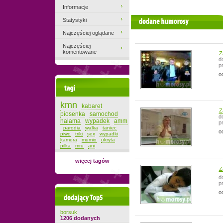
Informacje
Statystyki
filmiki użytkownika
Najczęściej oglądane
Najczęściej
komentowane
Z
d
p
o
Tagi
kmn
kabaret
Z
piosenka
samochod
d
halama
wypadek
amm
p
parodia
walka
taniec
o
piwo
triki
sex
wypadki
kamera
mumio
ukryta
pilka
mru
ani
więcej tagów
Z
d
p
o
Dodający top-5
borsuk
1206 dodanych