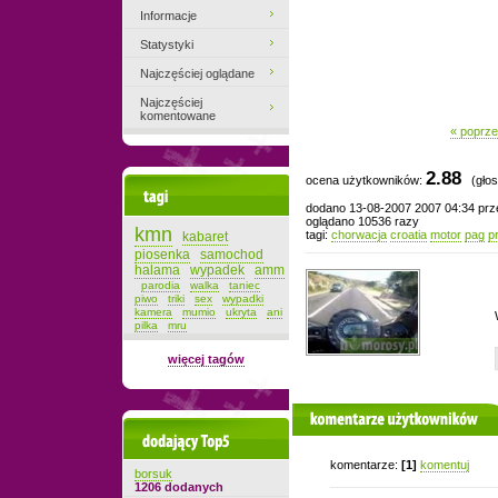
Informacje
Statystyki
Najczęściej oglądane
Najczęściej
komentowane
« poprze
2.88
ocena użytkowników:
(głos
Tagi
dodano 13-08-2007 2007 04:34 pr
oglądano 10536 razy
kmn
tagi:
chorwacja
croatia
motor
pag
p
kabaret
piosenka
samochod
halama
wypadek
amm
parodia
walka
taniec
piwo
triki
sex
wypadki
kamera
mumio
ukryta
ani
pilka
mru
więcej tagów
komentarze użytkowników
Dodający top-5
komentarze:
[1]
komentuj
borsuk
1206 dodanych