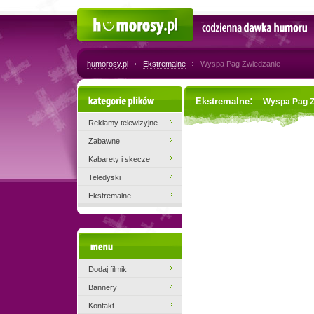
Humorosy.pl
Codzienna dawka humoru
humorosy.pl
Ekstremalne
Wyspa Pag Zwiedzanie
Kategorie plików
:
Ekstremalne
Wyspa Pag Z
Reklamy telewizyjne
Zabawne
Kabarety i skecze
Teledyski
Ekstremalne
Menu
Dodaj filmik
Bannery
Kontakt