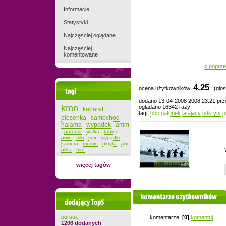
Informacje
Statystyki
Najczęściej oglądane
Najczęściej
komentowane
« poprze
4.25
ocena użytkowników:
(głos
Tagi
dodano 13-04-2008 2008 23:21 pr
kmn
oglądano 16342 razy
kabaret
tagi:
bbc
gatunek
latajacy
odkryty
p
piosenka
samochod
halama
wypadek
amm
parodia
walka
taniec
piwo
triki
sex
wypadki
kamera
mumio
ukryta
ani
pilka
mru
więcej tagów
komentarze użytkowników
Dodający top-5
borsuk
komentarze:
[0]
komentuj
1206 dodanych