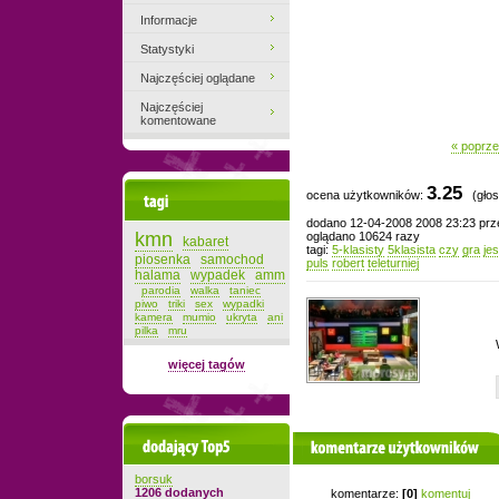
Informacje
Statystyki
Najczęściej oglądane
Najczęściej
komentowane
« poprze
3.25
ocena użytkowników:
(głos
Tagi
dodano 12-04-2008 2008 23:23 pr
kmn
oglądano 10624 razy
kabaret
tagi:
5-klasisty
5klasista
czy
gra
je
piosenka
samochod
puls
robert
teleturniej
halama
wypadek
amm
parodia
walka
taniec
piwo
triki
sex
wypadki
kamera
mumio
ukryta
ani
pilka
mru
więcej tagów
Dodający top-5
komentarze użytkowników
borsuk
1206 dodanych
komentarze:
[0]
komentuj