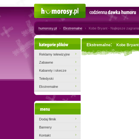
Humorosy.pl
Codzienna dawka humoru
humorosy.pl
Ekstremalne
Kobe Bryant - Najlepsze zagrani
Kategorie plików
:
Ekstremalne
Kobe Bryant 
Reklamy telewizyjne
Zabawne
Kabarety i skecze
Teledyski
Ekstremalne
Menu
Dodaj filmik
Bannery
Kontakt