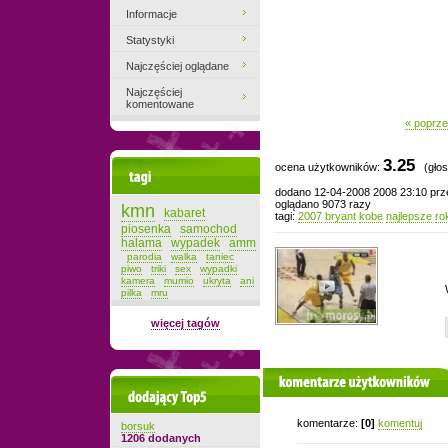
Informacje
Statystyki
Najczęściej oglądane
Najczęściej
komentowane
« poprze
3.25
ocena użytkowników:
(głos
Tagi
dodano 12-04-2008 2008 23:10 pr
oglądano 9073 razy
kmn
kabaret
tagi:
2007
bryant
kobe
najlepsze
ro
piosenka
samochod
halama
wypadek
amm
parodia
walka
taniec
piwo
triki
sex
wypadki
kamera
mumio
ukryta
ani
pilka
mru
więcej tagów
komentarze użytkowników
Dodający top-5
komentarze:
[0]
komentuj
borsuk
1206 dodanych