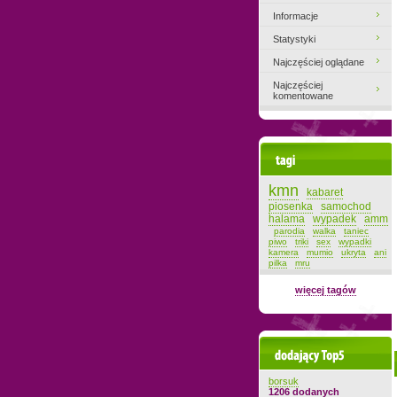
Informacje
Statystyki
Najczęściej oglądane
Najczęściej
komentowane
Tagi
kmn
kabaret
piosenka
samochod
halama
wypadek
amm
parodia
walka
taniec
piwo
triki
sex
wypadki
kamera
mumio
ukryta
ani
pilka
mru
więcej tagów
Dodający top-5
borsuk
1206 dodanych