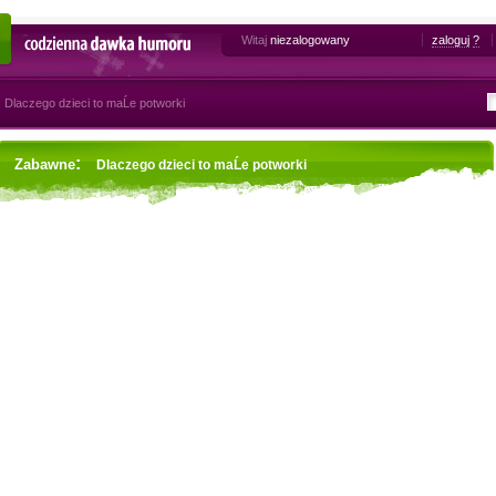
Witaj
niezalogowany
zaloguj
?
Codzienna dawka humoru
Dlaczego dzieci to maĹe potworki
:
Zabawne
Dlaczego dzieci to maĹe potworki