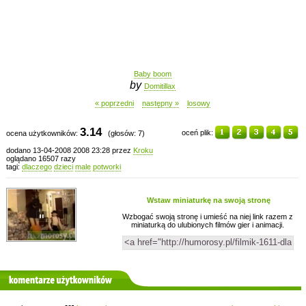
Baby boom
by
Domitillax
« poprzedni
następny »
losowy
3.14
oceń plik:
ocena użytkowników:
(głosów: 7)
dodano 13-04-2008 2008 23:28 przez
Kroku
oglądano 16507 razy
tagi:
dlaczego
dzieci
male
potworki
Wstaw miniaturkę na swoją stronę
Wzbogać swoją stronę i umieść na niej link razem z
miniaturką do ulubionych filmów gier i animacji.
komentarze użytkowników