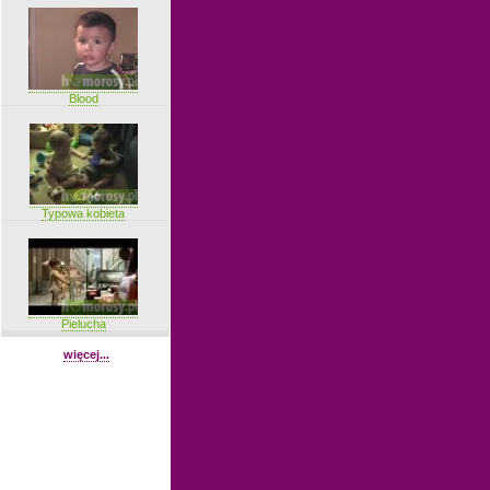
Blood
Typowa kobieta
Pielucha
więcej...