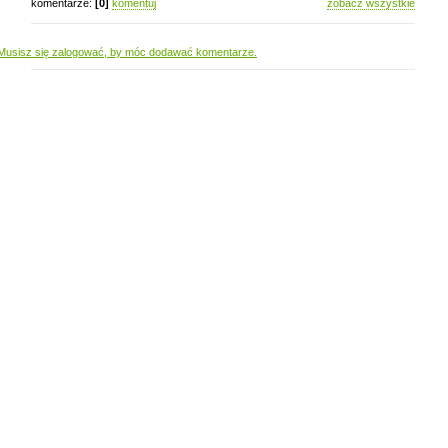
komentarze:
[0]
komentuj
zobacz wszystkie
Musisz się zalogować, by móc dodawać komentarze.