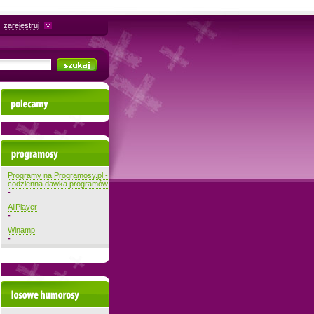
zarejestruj
Polecamy
Najnowsze programy
Programy na Programosy.pl -
codzienna dawka programów
-
AllPlayer
-
Winamp
-
Losowe filmiki