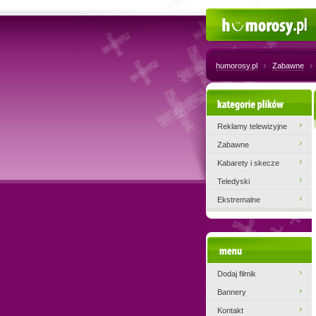
Humorosy.pl
humorosy.pl
Zabawne
Kategorie plików
Reklamy telewizyjne
Zabawne
Kabarety i skecze
Teledyski
Ekstremalne
Menu
Dodaj filmik
Bannery
Kontakt