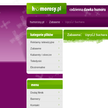
Humorosy.pl
Codzienna dawka humoru
humorosy.pl
Zabawne
UgryĹź Suchara
Kategorie plików
:
Zabawne
UgryĹź Suchara
Reklamy telewizyjne
Zabawne
Kabarety i skecze
Teledyski
Ekstremalne
Menu
Dodaj filmik
Bannery
Kontakt