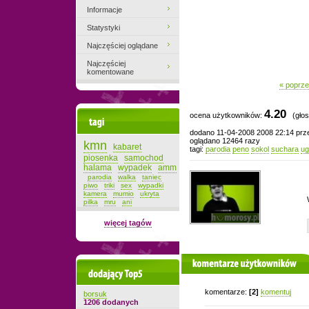
Informacje
Statystyki
Najczęściej oglądane
Najczęściej
komentowane
« poprze
4.20
ocena użytkowników:
(głos
Tagi
dodano 11-04-2008 2008 22:14 pr
oglądano 12464 razy
kmn
kabaret
tagi:
parodia
peno
sokol
suchara
ug
piosenka
samochod
halama
wypadek
amm
parodia
walka
taniec
piwo
triki
sex
wypadki
kamera
mumio
ukryta
pilka
mru
ani
więcej tagów
komentarze użytkowników
Dodający top-5
komentarze:
[2]
komentuj
borsuk
1206 dodanych