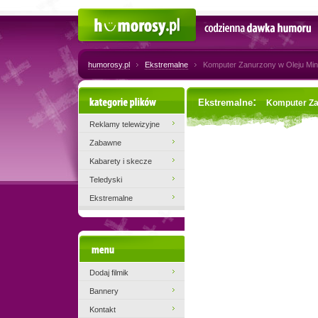
Humorosy.pl
Codzienna dawka humoru
humorosy.pl
Ekstremalne
Komputer Zanurzony w Oleju Mi
Kategorie plików
:
Ekstremalne
Komputer Za
Reklamy telewizyjne
Zabawne
Kabarety i skecze
Teledyski
Ekstremalne
Menu
Dodaj filmik
Bannery
Kontakt