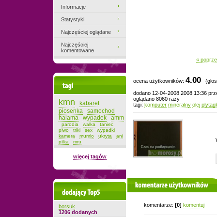
Informacje
Statystyki
Najczęściej oglądane
Najczęściej
komentowane
« poprze
4.00
ocena użytkowników:
(głos
Tagi
dodano 12-04-2008 2008 13:36 pr
oglądano 8060 razy
kmn
kabaret
tagi:
komputer
mineralny
olej
plytag
piosenka
samochod
halama
wypadek
amm
parodia
walka
taniec
piwo
triki
sex
wypadki
kamera
mumio
ukryta
ani
pilka
mru
więcej tagów
komentarze użytkowników
Dodający top-5
komentarze:
[0]
komentuj
borsuk
1206 dodanych