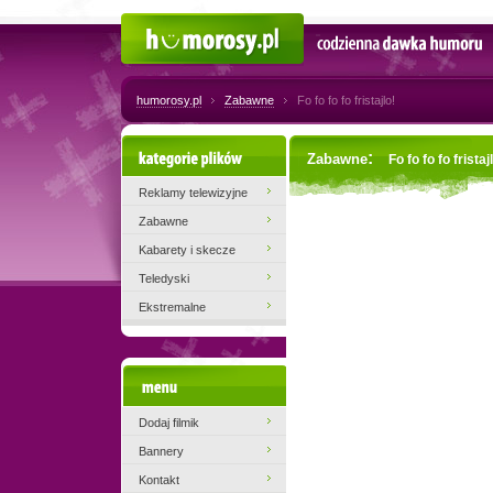
Humorosy.pl
Codzienna dawka humoru
humorosy.pl
Zabawne
Fo fo fo fo fristajlo!
Kategorie plików
:
Zabawne
Fo fo fo fo fristaj
Reklamy telewizyjne
Zabawne
Kabarety i skecze
Teledyski
Ekstremalne
Menu
Dodaj filmik
Bannery
Kontakt