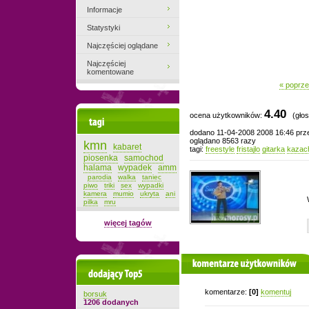
Informacje
Statystyki
Najczęściej oglądane
Najczęściej
komentowane
« poprze
4.40
ocena użytkowników:
(głos
Tagi
dodano 11-04-2008 2008 16:46 pr
oglądano 8563 razy
kmn
kabaret
tagi:
freestyle
fristajlo
gitarka
kazac
piosenka
samochod
halama
wypadek
amm
parodia
walka
taniec
piwo
triki
sex
wypadki
kamera
mumio
ukryta
ani
pilka
mru
więcej tagów
komentarze użytkowników
Dodający top-5
komentarze:
[0]
komentuj
borsuk
1206 dodanych