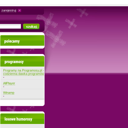
zarejestruj
Polecamy
Najnowsze programy
Programy na Programosy.pl -
codzienna dawka programów
-
AllPlayer
-
Winamp
-
Losowe filmiki