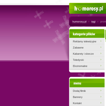
Humorosy.pl
humorosy.pl
tagi
pron
Kategorie plików
Reklamy telewizyjne
Zabawne
Kabarety i skecze
Teledyski
Ekstremalne
Menu
Dodaj filmik
Bannery
Kontakt