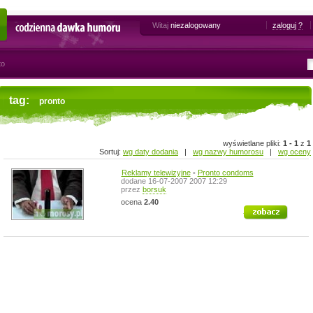
Witaj
niezalogowany
zaloguj
?
Codzienna dawka humoru
to
tag:
pronto
wyświetlane pliki:
1 - 1
z
1
Sortuj:
wg daty dodania
|
wg nazwy humorosu
|
wg oceny
Reklamy telewizyjne
-
Pronto condoms
dodane 16-07-2007 2007 12:29
przez
borsuk
ocena
2.40
zobacz