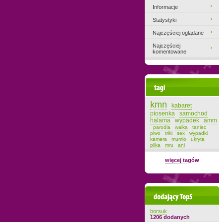
Informacje
Statystyki
Najczęściej oglądane
Najczęściej
komentowane
Tagi
kmn
kabaret
piosenka
samochod
halama
wypadek
amm
parodia
walka
taniec
piwo
triki
sex
wypadki
kamera
mumio
ukryta
pilka
mru
ani
więcej tagów
Dodający top-5
borsuk
1206 dodanych