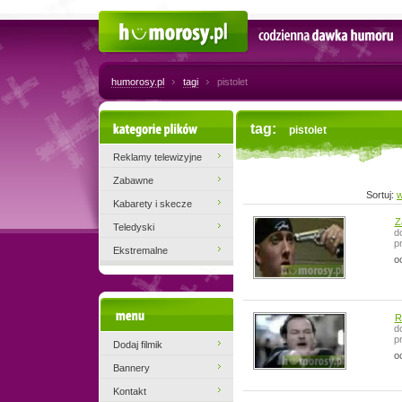
Humorosy.pl
Codzienna dawka humoru
humorosy.pl
tagi
pistolet
Kategorie plików
tag:
pistolet
Reklamy telewizyjne
Zabawne
Sortuj:
w
Kabarety i skecze
Z
Teledyski
d
p
Ekstremalne
o
Menu
R
d
p
Dodaj filmik
o
Bannery
Kontakt