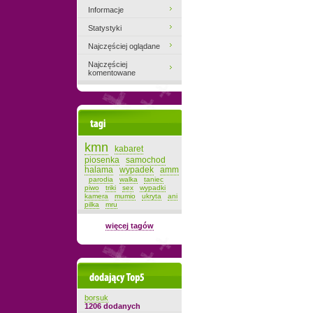
Informacje
Statystyki
Najczęściej oglądane
Najczęściej
komentowane
Tagi
kmn
kabaret
piosenka
samochod
halama
wypadek
amm
parodia
walka
taniec
piwo
triki
sex
wypadki
kamera
mumio
ukryta
ani
pilka
mru
więcej tagów
Dodający top-5
borsuk
1206 dodanych