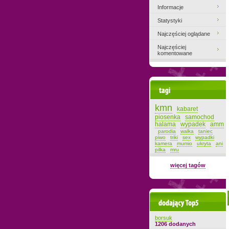
Informacje
Statystyki
Najczęściej oglądane
Najczęściej
komentowane
Tagi
kmn
kabaret
piosenka
samochod
halama
wypadek
amm
parodia
walka
taniec
piwo
triki
sex
wypadki
kamera
mumio
ukryta
ani
pilka
mru
więcej tagów
Dodający top-5
borsuk
1206 dodanych