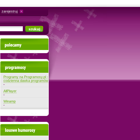
zarejestruj
Polecamy
Najnowsze programy
Programy na Programosy.pl -
codzienna dawka programów
-
AllPlayer
-
Winamp
-
Losowe filmiki