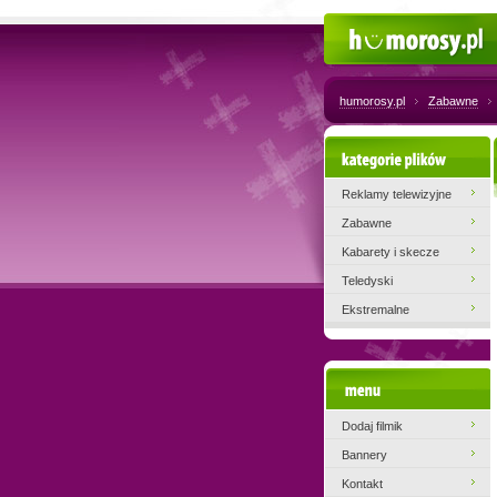
Humorosy.pl
humorosy.pl
Zabawne
Kategorie plików
Reklamy telewizyjne
Zabawne
Kabarety i skecze
Teledyski
Ekstremalne
Menu
Dodaj filmik
Bannery
Kontakt