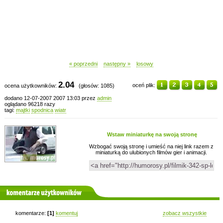
« poprzedni
następny »
losowy
2.04
oceń plik:
ocena użytkowników:
(głosów: 1085)
dodano 12-07-2007 2007 13:03 przez
admin
oglądano 96218 razy
tagi:
majtki
spodnica
wiatr
Wstaw miniaturkę na swoją stronę
Wzbogać swoją stronę i umieść na niej link razem z
miniaturką do ulubionych filmów gier i animacji.
komentarze użytkowników
komentarze:
[1]
komentuj
zobacz wszystkie