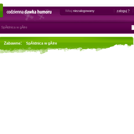
Witaj
niezalogowany
zaloguj
?
Codzienna dawka humoru
SpĂłdnica w gĂłre
:
Zabawne
SpĂłdnica w gĂłre