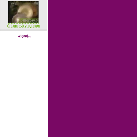
ChĹopczyk z ogonem
więcej...