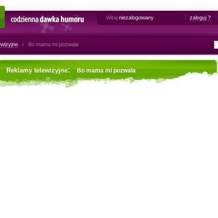
Witaj
niezalogowany
zaloguj
?
Codzienna dawka humoru
ewizyjne
Bo mama mi pozwala
:
Reklamy telewizyjne
Bo mama mi pozwala