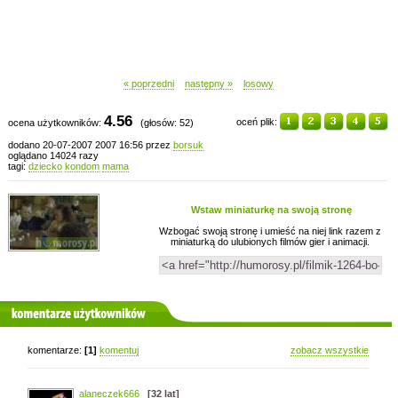
« poprzedni
następny »
losowy
4.56
oceń plik:
ocena użytkowników:
(głosów: 52)
dodano 20-07-2007 2007 16:56 przez
borsuk
oglądano 14024 razy
tagi:
dziecko
kondom
mama
Wstaw miniaturkę na swoją stronę
Wzbogać swoją stronę i umieść na niej link razem z
miniaturką do ulubionych filmów gier i animacji.
komentarze użytkowników
komentarze:
[1]
komentuj
zobacz wszystkie
alaneczek666
[32 lat]