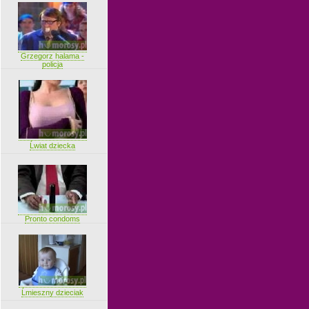
Grzegorz halama -
policja
Ĺwiat dziecka
Pronto condoms
Ĺmieszny dzieciak