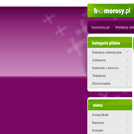
Humorosy.pl
humorosy.pl
Reklamy tel
Kategorie plików
Reklamy telewizyjne
Zabawne
Kabarety i skecze
Teledyski
Ekstremalne
Menu
Dodaj filmik
Bannery
Kontakt