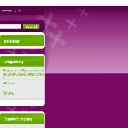
zarejestruj
Polecamy
Najnowsze programy
Programy na Programosy.pl -
codzienna dawka programów
-
AllPlayer
-
Winamp
-
Losowe filmiki