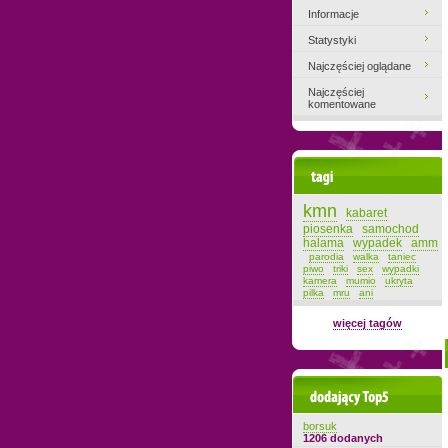
Informacje
Statystyki
Najczęściej oglądane
Najczęściej
komentowane
Tagi
kmn
kabaret
piosenka
samochod
halama
wypadek
amm
parodia
walka
taniec
piwo
triki
sex
wypadki
kamera
mumio
ukryta
pilka
mru
ani
więcej tagów
Dodający top-5
borsuk
1206 dodanych