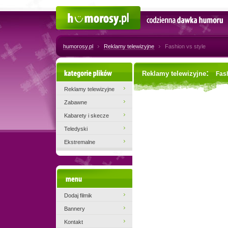
Humorosy.pl
Codzienna dawka humoru
humorosy.pl
Reklamy telewizyjne
Fashion vs style
Kategorie plików
:
Reklamy telewizyjne
Fash
Reklamy telewizyjne
Zabawne
Kabarety i skecze
Teledyski
Ekstremalne
Menu
Dodaj filmik
Bannery
Kontakt