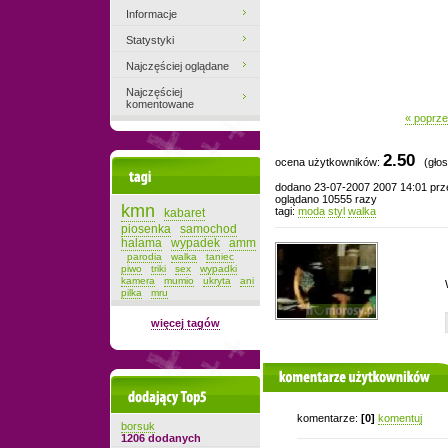
Informacje
Statystyki
Najczęściej oglądane
Najczęściej
komentowane
« poprze
2.50
ocena użytkowników:
(głos
Tagi
dodano 23-07-2007 2007 14:01 pr
oglądano 10555 razy
kmn
tagi:
moda
styl
walka
kabaret
piosenka
samochod
halama
wypadek
amm
parodia
walka
taniec
piwo
triki
sex
wypadki
kamera
mumio
ukryta
ani
pilka
mru
więcej tagów
komentarze użytkowników
Dodający top-5
komentarze:
[0]
komentuj
borsuk
1206 dodanych