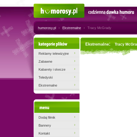
Humorosy.pl
Codzienna dawka humoru
humorosy.pl
Ekstremalne
Tracy McGrady
Kategorie plików
:
Ekstremalne
Tracy McGr
Reklamy telewizyjne
Zabawne
Kabarety i skecze
Teledyski
Ekstremalne
Menu
Dodaj filmik
Bannery
Kontakt