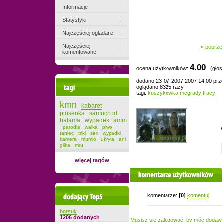
Informacje
Statystyki
Najczęściej oglądane
Najczęściej
« poprze
komentowane
4.00
ocena użytkowników:
(głos
dodano 23-07-2007 2007 14:00 pr
Tagi
oglądano 8325 razy
tagi:
koszykowka
mcgrady
tracy
kmn
kabaret
piosenka
samochod
halama
wypadek
amm
parodia
walka
piwo
taniec
triki
sex
wypadki
kamera
mumio
ukryta
ani
pilka
mru
więcej tagów
komentarze użytkowników
Dodający top-5
komentarze:
[0]
komentuj
borsuk
1206 dodanych
Musisz się zalogować, by móc dodaw