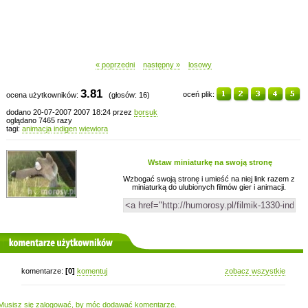
« poprzedni
następny »
losowy
3.81
oceń plik:
ocena użytkowników:
(głosów: 16)
dodano 20-07-2007 2007 18:24 przez
borsuk
oglądano 7465 razy
tagi:
animacja
indigen
wiewiora
Wstaw miniaturkę na swoją stronę
Wzbogać swoją stronę i umieść na niej link razem z
miniaturką do ulubionych filmów gier i animacji.
komentarze użytkowników
komentarze:
[0]
komentuj
zobacz wszystkie
Musisz się zalogować, by móc dodawać komentarze.