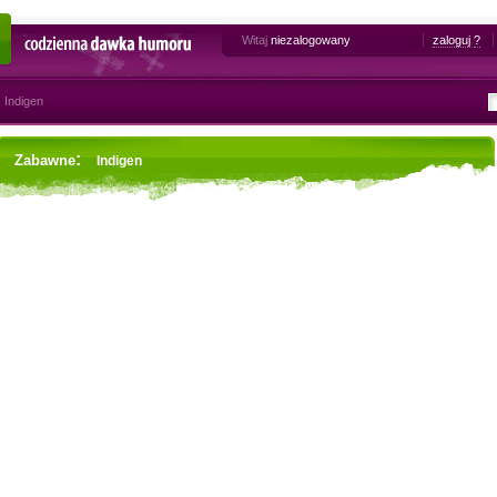
Witaj
niezalogowany
zaloguj
?
Codzienna dawka humoru
Indigen
:
Zabawne
Indigen