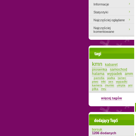
Informacje
Statystyki
Najczęściej oglądane
Najczęściej
komentowane
Tagi
kmn
kabaret
piosenka
samochod
halama
wypadek
amm
parodia
walka
taniec
piwo
triki
sex
wypadki
kamera
mumio
ukryta
ani
pilka
mru
więcej tagów
Dodający top-5
borsuk
1206 dodanych