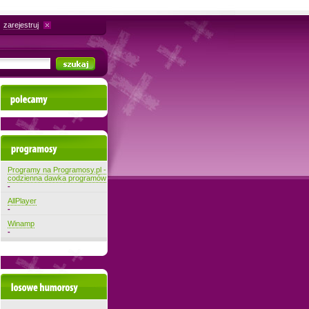
zarejestruj
Polecamy
Najnowsze programy
Programy na Programosy.pl -
codzienna dawka programów
-
AllPlayer
-
Winamp
-
Losowe filmiki