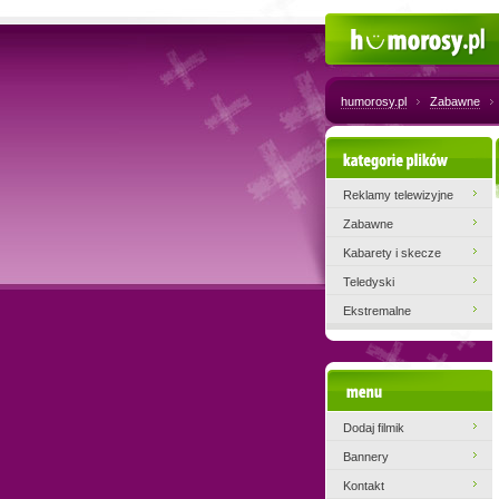
Humorosy.pl
humorosy.pl
Zabawne
Kategorie plików
Reklamy telewizyjne
Zabawne
Kabarety i skecze
Teledyski
Ekstremalne
Menu
Dodaj filmik
Bannery
Kontakt