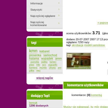
Informacje
Statystyki
Najczęściej oglądane
Najczęściej
« poprze
komentowane
3.71
ocena użytkowników:
(głos
dodano 20-07-2007 2007 17:13 pr
Tagi
oglądano 7293 razy
tagi:
akrobacje
modeli
samolotow
kmn
kabaret
piosenka
samochod
halama
wypadek
amm
parodia
walka
taniec
piwo
triki
sex
wypadki
kamera
mumio
ukryta
ani
pilka
mru
więcej tagów
komentarze użytkowników
Dodający top-5
komentarze:
[0]
komentuj
borsuk
1206 dodanych
Musisz się zalogować, by móc dodaw