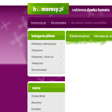
Humorosy.pl
Codzienna dawka humoru
humorosy.pl
Ekstremalne
Akrobacje modeli samolotĂłw
Kategorie plików
:
Ekstremalne
Akrobacje m
Reklamy telewizyjne
Zabawne
Kabarety i skecze
Teledyski
Ekstremalne
Menu
Dodaj filmik
Bannery
Kontakt