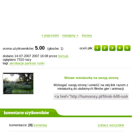
« poprzedni
następny »
losowy
5.00
oceń plik:
ocena użytkowników:
(głosów: 1)
dodano 14-07-2007 2007 16:08 przez
borsuk
oglądano 7310 razy
tagi:
akrobacje
parkour
ruski
Wstaw miniaturkę na swoją stronę
Wzbogać swoją stronę i umieść na niej link razem z
miniaturką do ulubionych filmów gier i animacji.
komentarze użytkowników
komentarze:
[0]
komentuj
zobacz wszystkie