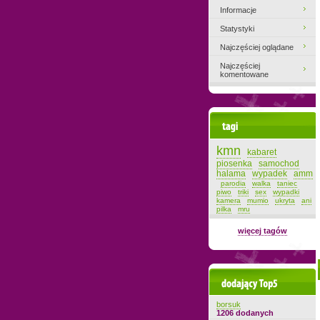
Informacje
Statystyki
Najczęściej oglądane
Najczęściej
komentowane
Tagi
kmn
kabaret
piosenka
samochod
halama
wypadek
amm
parodia
walka
taniec
piwo
triki
sex
wypadki
kamera
mumio
ukryta
ani
pilka
mru
więcej tagów
Dodający top-5
borsuk
1206 dodanych