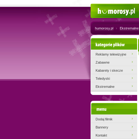
Humorosy.pl
humorosy.pl
Ekstremalne
Kategorie plików
Reklamy telewizyjne
Zabawne
Kabarety i skecze
Teledyski
Ekstremalne
Menu
Dodaj filmik
Bannery
Kontakt