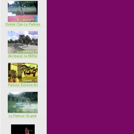
Dvinsk Clan-Le Parkour
Akrobacje na BMXie
Parkour Extreme Art
Le Parkour SĹupsk