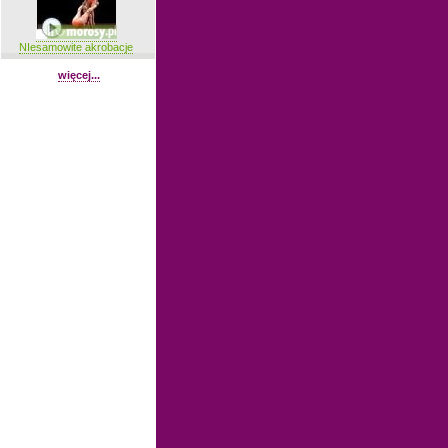
NIesamowite akrobacje
więcej...