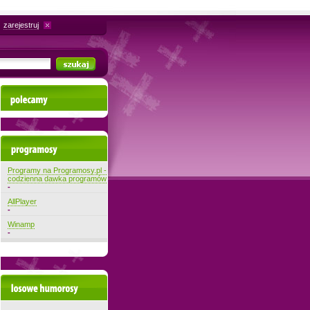
zarejestruj
Polecamy
Najnowsze programy
Programy na Programosy.pl -
codzienna dawka programów
-
AllPlayer
-
Winamp
-
Losowe filmiki