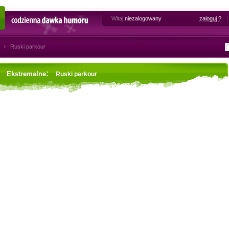
Witaj
niezalogowany
zaloguj
?
Codzienna dawka humoru
Ruski parkour
:
Ekstremalne
Ruski parkour