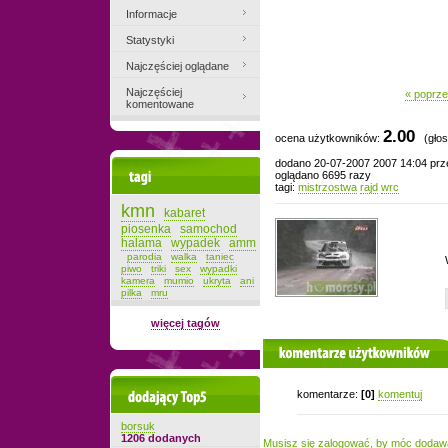
Informacje
Statystyki
Najczęściej oglądane
Najczęściej
« poprze
komentowane
2.00
ocena użytkowników:
(głos
dodano 20-07-2007 2007 14:04 pr
Tagi
oglądano 6695 razy
tagi:
mistrzostwa
rajd
wrc
kmn
kabaret
piosenka
samochod
halama
wypadek
amm
parodia
walka
taniec
piwo
triki
sex
wypadki
kamera
mumio
ukryta
ani
pilka
mru
więcej tagów
komentarze użytkowników
Dodający top-5
komentarze:
[0]
komentuj
borsuk
1206 dodanych
Musisz się zalogować, by móc dodaw