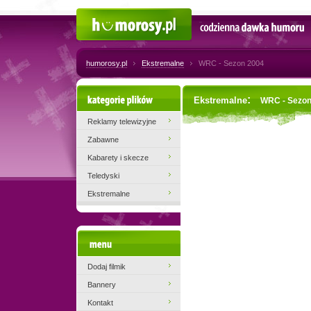
Humorosy.pl
Codzienna dawka humoru
humorosy.pl
Ekstremalne
WRC - Sezon 2004
Kategorie plików
:
Ekstremalne
WRC - Sezon
Reklamy telewizyjne
Zabawne
Kabarety i skecze
Teledyski
Ekstremalne
Menu
Dodaj filmik
Bannery
Kontakt