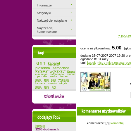
Informacje
Statystyki
Najczęściej oglądane
Najczęściej
komentowane
« poprze
5.00
ocena użytkowników:
(głos
Tagi
dodano 16-07-2007 2007 19:20 pr
oglądano 8181 razy
kmn
tagi:
kubek
mistrz
mistrzostwa
rece
kabaret
piosenka
samochod
halama
wypadek
amm
parodia
walka
taniec
piwo
triki
sex
wypadki
kamera
mumio
ukryta
pilka
mru
ani
więcej tagów
komentarze użytkowników
Dodający top-5
komentarze:
[0]
komentuj
borsuk
1206 dodanych