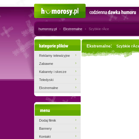
Humorosy.pl
Codzienna dawka humoru
humorosy.pl
Ekstremalne
Szybkie rÄce
Kategorie plików
:
Ekstremalne
Szybkie rÄc
Reklamy telewizyjne
Zabawne
Kabarety i skecze
Teledyski
Ekstremalne
Menu
Dodaj filmik
Bannery
Kontakt