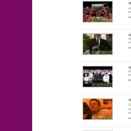
R
d
p
o
R
d
p
o
R
d
p
o
R
m
d
p
o