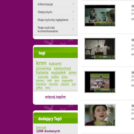
Informacje
R
d
Statystyki
p
o
Najczęściej oglądane
Najczęściej
komentowane
R
d
p
Tagi
o
kmn
kabaret
piosenka
samochod
halama
wypadek
amm
R
d
parodia
walka
piwo
p
taniec
triki
sex
wypadki
kamera
mumio
ukryta
ani
o
pilka
mru
więcej tagów
R
d
p
Dodający top-5
o
borsuk
1206 dodanych