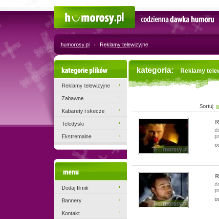
Humorosy.pl
Codzienna dawka humoru
humorosy.pl
Reklamy telewizyjne
Kategorie plików
kategoria:
Reklamy tele
Reklamy telewizyjne
Zabawne
Sortuj:
w
Kabarety i skecze
R
Teledyski
d
p
Ekstremalne
o
Menu
R
d
Dodaj filmik
p
o
Bannery
Kontakt