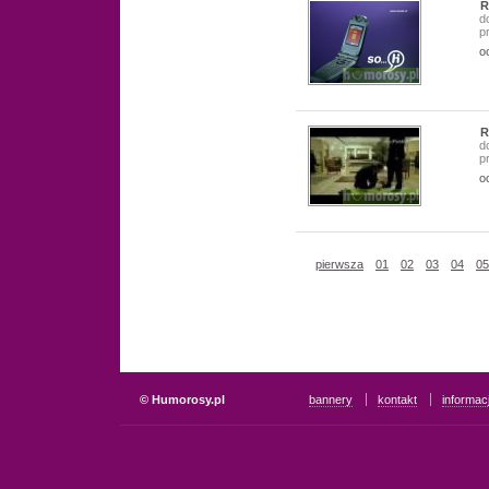
R
d
p
o
R
d
p
o
pierwsza
01
02
03
04
05
© Humorosy.pl
bannery
kontakt
informac