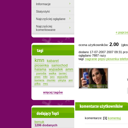
Informacje
Statystyki
Najczęściej oglądane
Najczęściej
komentowane
« poprze
2.00
ocena użytkowników:
(głos
Tagi
dodano 17-07-2007 2007 09:31 pr
oglądano 7887 razy
tagi:
nagranie
pepsi
piosenka
telefo
kmn
kabaret
piosenka
samochod
halama
wypadek
amm
parodia
walka
taniec
piwo
triki
sex
wypadki
kamera
mumio
ukryta
ani
pilka
mru
więcej tagów
komentarze użytkowników
Dodający top-5
komentarze:
[1]
komentuj
borsuk
1206 dodanych