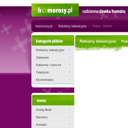
Humorosy.pl
Codzienna dawka humoru
humorosy.pl
Reklamy telewizyjne
Pepsi - telefon
Kategorie plików
:
Reklamy telewizyjne
Peps
Reklamy telewizyjne
Zabawne
Kabarety i skecze
Teledyski
Ekstremalne
Menu
Dodaj filmik
Bannery
Kontakt