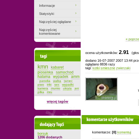
Informacje
Statystyki
Najczęściej oglądane
Najczęściej
komentowane
« poprze
2.91
ocena użytkowników:
(głos
Tagi
dodano 16-07-2007 2007 13:44 pr
oglądano 8836 razy
kmn
kabaret
tagi:
kotki
smieszne
zwierzaki
piosenka
samochod
halama
wypadek
amm
parodia
walka
taniec
piwo
triki
sex
wypadki
kamera
mumio
ukryta
ani
pilka
mru
więcej tagów
komentarze użytkowników
Dodający top-5
komentarze:
[0]
komentuj
borsuk
1206 dodanych