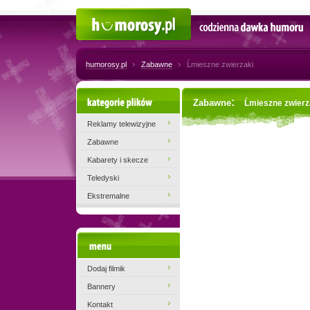
Humorosy.pl
Codzienna dawka humoru
humorosy.pl
Zabawne
Ĺmieszne zwierzaki
Kategorie plików
:
Zabawne
Ĺmieszne zwierz
Reklamy telewizyjne
Zabawne
Kabarety i skecze
Teledyski
Ekstremalne
Menu
Dodaj filmik
Bannery
Kontakt