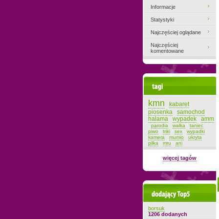
Informacje
Statystyki
Najczęściej oglądane
Najczęściej
komentowane
Tagi
kmn
kabaret
piosenka
samochod
halama
wypadek
amm
parodia
walka
taniec
piwo
triki
sex
wypadki
kamera
mumio
ukryta
pilka
mru
ani
więcej tagów
Dodający top-5
borsuk
1206 dodanych