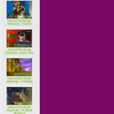
Kabaret Moralnego
Niepokoju - Indianie
Kabaret Moralnego
Niepokoju - wujek i listy
Kabaret Moralnego
Niepokoju - Falalalala
Kabaret Moralnego
Niepokoju - na planie
filmowym