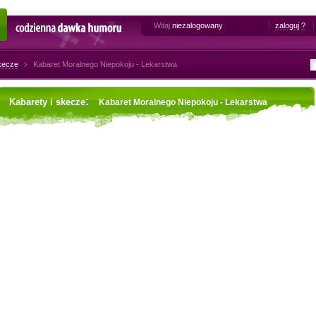
Witaj
niezalogowany
zaloguj
?
Codzienna dawka humoru
skecze
Kabaret Moralnego Niepokoju - Lekarstwa
:
Kabarety i skecze
Kabaret Moralnego Niepokoju - Lekarstwa