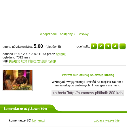
« poprzedni
następny »
losowy
5.00
oceń plik:
ocena użytkowników:
(głosów: 5)
dodano 16-07-2007 2007 11:43 przez
borsuk
oglądano 7312 razy
tagi:
balagan
kmn
lekarstwa
leki
syrop
Wstaw miniaturkę na swoją stronę
Wzbogać swoją stronę i umieść na niej link razem z
miniaturką do ulubionych filmów gier i animacji.
komentarze użytkowników
komentarze:
[0]
komentuj
zobacz wszystkie