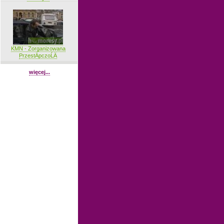
KMN - Zorganizowana
PrzestÄpczoĹÄ
więcej...