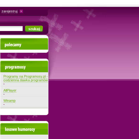
zarejestruj
Polecamy
Najnowsze programy
Programy na Programosy.pl -
codzienna dawka programów
-
AllPlayer
-
Winamp
-
Losowe filmiki