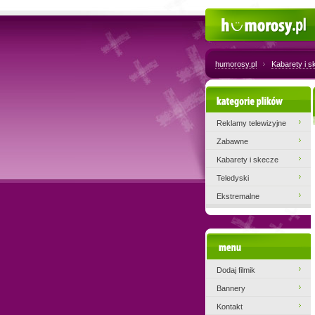
Humorosy.pl
humorosy.pl
Kabarety i 
Kategorie plików
Reklamy telewizyjne
Zabawne
Kabarety i skecze
Teledyski
Ekstremalne
Menu
Dodaj filmik
Bannery
Kontakt