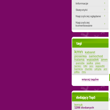
Informacje
Statystyki
Najczęściej oglądane
Najczęściej
komentowane
Tagi
kmn
kabaret
piosenka
samochod
halama
wypadek
amm
parodia
walka
piwo
taniec
triki
sex
wypadki
kamera
mumio
ukryta
ani
pilka
mru
więcej tagów
Dodający top-5
borsuk
1206 dodanych