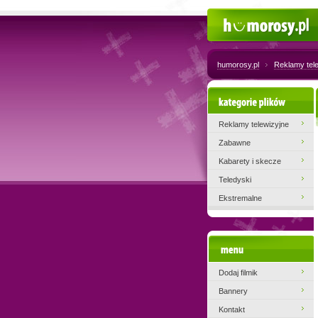
Humorosy.pl
humorosy.pl
Reklamy tel
Kategorie plików
Reklamy telewizyjne
Zabawne
Kabarety i skecze
Teledyski
Ekstremalne
Menu
Dodaj filmik
Bannery
Kontakt