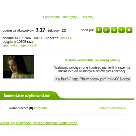
« poprzedni
następny »
losowy
3.17
oceń plik:
ocena użytkowników:
(głosów: 12)
dodano 14-07-2007 2007 16:22 przez
Tomek L.
oglądano 10505 razy
tagi:
laska
naga
orzech
Wstaw miniaturkę na swoją stronę
Wzbogać swoją stronę i umieść na niej link razem z
miniaturką do ulubionych filmów gier i animacji.
komentarze użytkowników
komentarze:
[0]
komentuj
zobacz wszystkie
Musisz się zalogować, by móc dodawać komentarze.