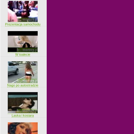
Prezentacja samochodu
W toalecie
Nago po autostradzie
Laska i kosiara