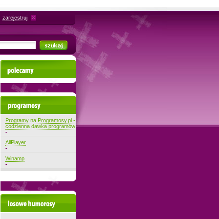
zarejestruj
Polecamy
Najnowsze programy
Programy na Programosy.pl -
codzienna dawka programów
-
AllPlayer
-
Winamp
-
Losowe filmiki