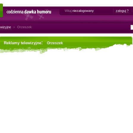
Witaj
niezalogowany
zaloguj
?
Codzienna dawka humoru
ewizyjne
Orzeszek
:
Reklamy telewizyjne
Orzeszek