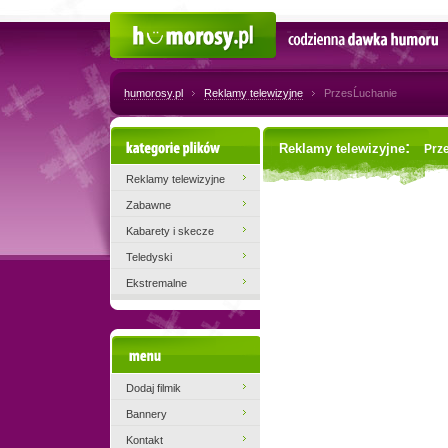
Humorosy.pl
Codzienna dawka humoru
humorosy.pl
Reklamy telewizyjne
PrzesĹuchanie
Kategorie plików
:
Reklamy telewizyjne
Prz
Reklamy telewizyjne
Zabawne
Kabarety i skecze
Teledyski
Ekstremalne
Menu
Dodaj filmik
Bannery
Kontakt