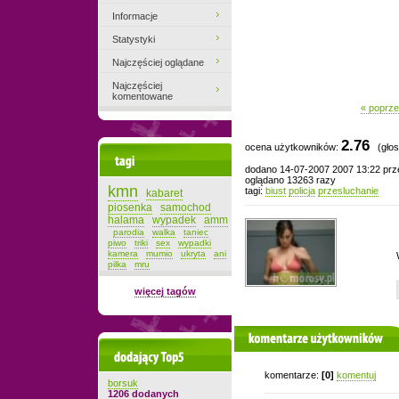
Informacje
Statystyki
Najczęściej oglądane
Najczęściej
komentowane
« poprze
2.76
ocena użytkowników:
(głos
Tagi
dodano 14-07-2007 2007 13:22 pr
oglądano 13263 razy
kmn
tagi:
biust
policja
przesluchanie
kabaret
piosenka
samochod
halama
wypadek
amm
parodia
walka
taniec
piwo
triki
sex
wypadki
kamera
mumio
ukryta
ani
pilka
mru
więcej tagów
komentarze użytkowników
Dodający top-5
komentarze:
[0]
komentuj
borsuk
1206 dodanych