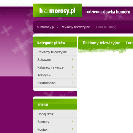
Humorosy.pl
Codzienna dawka humoru
humorosy.pl
Reklamy telewizyjne
Ford Mustang
Kategorie plików
:
Reklamy telewizyjne
For
Reklamy telewizyjne
Zabawne
Kabarety i skecze
Teledyski
Ekstremalne
Menu
Dodaj filmik
Bannery
Kontakt