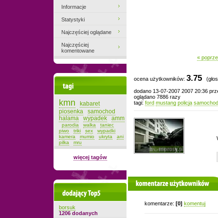
Informacje
Statystyki
Najczęściej oglądane
Najczęściej
komentowane
« poprze
3.75
ocena użytkowników:
(głos
Tagi
dodano 13-07-2007 2007 20:36 pr
oglądano 7886 razy
kmn
tagi:
ford
mustang
policja
samocho
kabaret
piosenka
samochod
halama
wypadek
amm
parodia
walka
taniec
piwo
triki
sex
wypadki
kamera
mumio
ukryta
ani
pilka
mru
więcej tagów
komentarze użytkowników
Dodający top-5
komentarze:
[0]
komentuj
borsuk
1206 dodanych