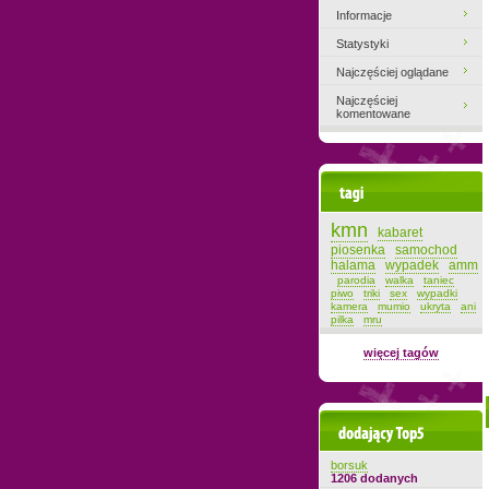
Informacje
Statystyki
Najczęściej oglądane
Najczęściej
komentowane
Tagi
kmn
kabaret
piosenka
samochod
halama
wypadek
amm
parodia
walka
taniec
piwo
triki
sex
wypadki
kamera
mumio
ukryta
ani
pilka
mru
więcej tagów
Dodający top-5
borsuk
1206 dodanych