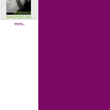
NajwaĹźniejsze piwo
więcej...