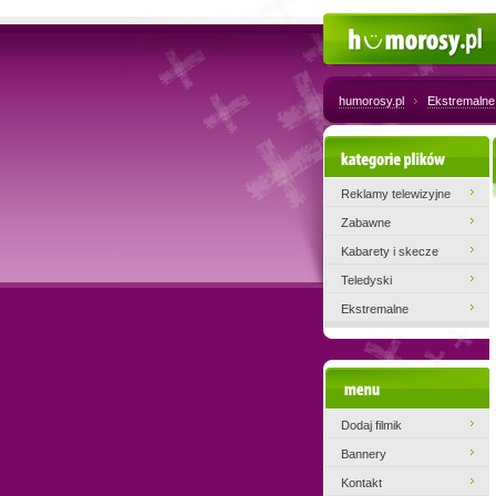
Humorosy.pl
humorosy.pl
Ekstremalne
Kategorie plików
Reklamy telewizyjne
Zabawne
Kabarety i skecze
Teledyski
Ekstremalne
Menu
Dodaj filmik
Bannery
Kontakt