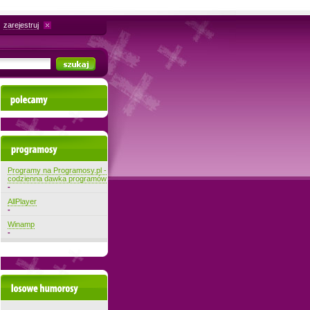
zarejestruj
Polecamy
Najnowsze programy
Programy na Programosy.pl -
codzienna dawka programów
-
AllPlayer
-
Winamp
-
Losowe filmiki