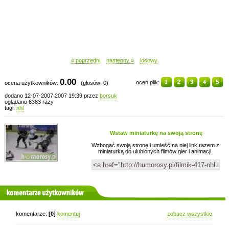
« poprzedni
następny »
losowy
0.00
oceń plik:
ocena użytkowników:
(głosów: 0)
dodano 12-07-2007 2007 19:39 przez
borsuk
oglądano 6383 razy
tagi:
nhl
Wstaw miniaturkę na swoją stronę
Wzbogać swoją stronę i umieść na niej link razem z
miniaturką do ulubionych filmów gier i animacji.
komentarze użytkowników
komentarze:
[0]
komentuj
zobacz wszystkie