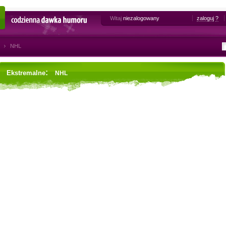
Witaj
niezalogowany
zaloguj
?
Codzienna dawka humoru
NHL
:
Ekstremalne
NHL