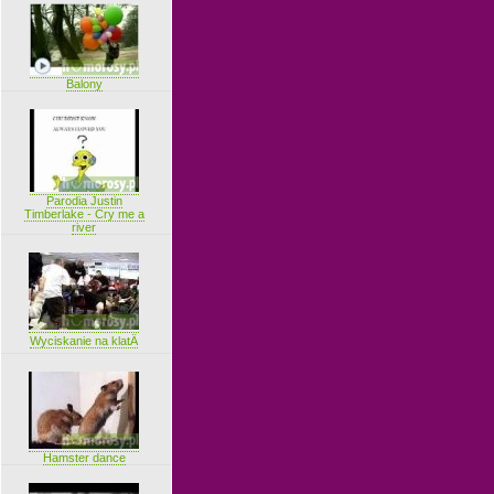
Balony
Parodia Justin
Timberlake - Cry me a
river
Wyciskanie na klatÄ
Hamster dance