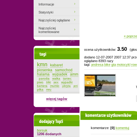
Informacje
Statystyki
Najczęściej oglądane
Najczęściej
komentowane
« poprze
3.50
ocena użytkowników:
(głos
Tagi
dodano 12-07-2007 2007 12:37 pr
oglądano 8393 razy
kmn
tagi:
andresa
bike
gta
motocykl
row
kabaret
piosenka
samochod
halama
wypadek
amm
parodia
walka
taniec
piwo
triki
sex
wypadki
kamera
mumio
ukryta
ani
pilka
mru
więcej tagów
komentarze użytkowników
Dodający top-5
komentarze:
[0]
komentuj
borsuk
1206 dodanych