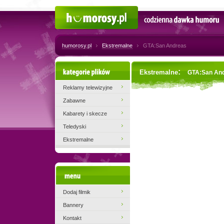
Humorosy.pl
Codzienna dawka humoru
humorosy.pl
Ekstremalne
GTA:San Andreas
Kategorie plików
:
Ekstremalne
GTA:San An
Reklamy telewizyjne
Zabawne
Kabarety i skecze
Teledyski
Ekstremalne
Menu
Dodaj filmik
Bannery
Kontakt