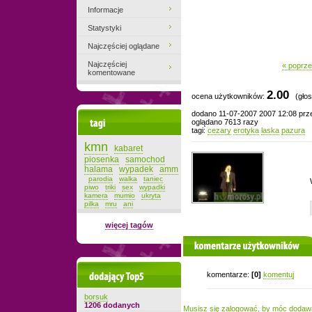
Informacje
Statystyki
Najczęściej oglądane
Najczęściej
« poprze
komentowane
2.00
ocena użytkowników:
(głos
dodano 11-07-2007 2007 12:08 pr
Tagi
oglądano 7613 razy
tagi:
cezary
erotyka
laska
pazura
kmn
kabaret
piosenka
samochod
halama
wypadek
amm
parodia
walka
taniec
piwo
triki
sex
wypadki
kamera
mumio
ukryta
pilka
mru
ani
więcej tagów
komentarze użytkowników
Dodający top-5
komentarze:
[0]
komentuj
borsuk
1206 dodanych
Musisz się zalogować, by móc dodaw