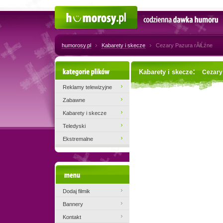
Humorosy.pl
Codzienna dawka humoru
humorosy.pl
Kabarety i skecze
Cezary Pazura rĂłĹźne
Kategorie plików
:
Kabarety i skecze
Cezary
Reklamy telewizyjne
Zabawne
Kabarety i skecze
Teledyski
Ekstremalne
Menu
Dodaj filmik
Bannery
Kontakt