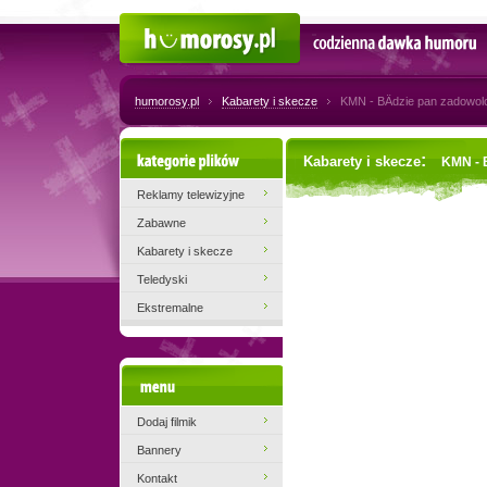
Humorosy.pl
Codzienna dawka humoru
humorosy.pl
Kabarety i skecze
KMN - BÄdzie pan zadowol
Kategorie plików
:
Kabarety i skecze
KMN - 
Reklamy telewizyjne
Zabawne
Kabarety i skecze
Teledyski
Ekstremalne
Menu
Dodaj filmik
Bannery
Kontakt