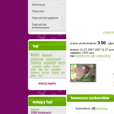
Informacje
Statystyki
Najczęściej oglądane
Najczęściej
komentowane
« poprze
3.00
ocena użytkowników:
(głos
Tagi
dodano 11-07-2007 2007 11:27 pr
oglądano 7433 razy
kmn
kabaret
tagi:
bedzie
kmn
pan
zadowolony
piosenka
samochod
halama
wypadek
amm
parodia
walka
taniec
piwo
triki
sex
wypadki
kamera
mumio
ukryta
ani
pilka
mru
więcej tagów
komentarze użytkowników
Dodający top-5
komentarze:
[0]
komentuj
borsuk
1206 dodanych