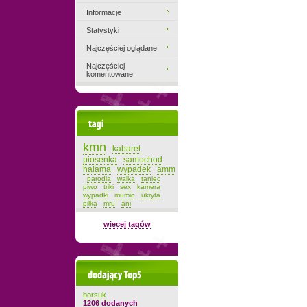
Informacje
Statystyki
Najczęściej oglądane
Najczęściej
komentowane
Tagi
kmn
kabaret
piosenka
samochod
halama
wypadek
amm
parodia
walka
taniec
piwo
triki
sex
kamera
wypadki
mumio
ukryta
pilka
mru
ani
więcej tagów
Dodający top-5
borsuk
1206 dodanych