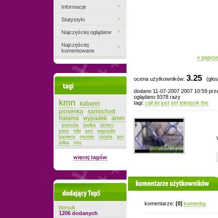
Informacje
Statystyki
Najczęściej oglądane
Najczęściej
komentowane
« poprze
3.25
ocena użytkowników:
(głos
Tagi
dodano 11-07-2007 2007 10:59 pr
oglądano 9378 razy
kmn
tagi:
call
jet
just
set
teledysk
the
kabaret
piosenka
samochod
halama
wypadek
amm
parodia
walka
taniec
piwo
triki
sex
wypadki
kamera
mumio
ukryta
ani
pilka
mru
więcej tagów
komentarze użytkowników
Dodający top-5
komentarze:
[0]
komentuj
borsuk
1206 dodanych