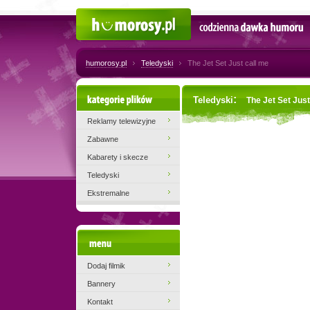
Humorosy.pl
Codzienna dawka humoru
humorosy.pl
Teledyski
The Jet Set Just call me
Kategorie plików
:
Teledyski
The Jet Set Just
Reklamy telewizyjne
Zabawne
Kabarety i skecze
Teledyski
Ekstremalne
Menu
Dodaj filmik
Bannery
Kontakt