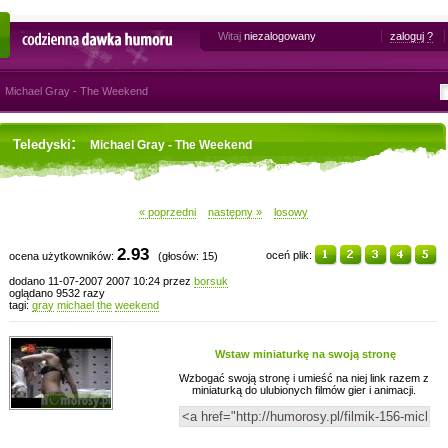
Witaj
niezalogowany
zaloguj
?
Codzienna dawka humoru
Michael Gray - The Weekend
:
Teledyski
Michael Gray - The Weekend
« poprzedni
następny »
losowy
2.93
oceń plik:
ocena użytkowników:
(głosów: 15)
dodano 11-07-2007 2007 10:24 przez
borsuk
oglądano 9532 razy
tagi:
gray
michael
the
weekend
Wstaw miniaturkę na swoją stronę
Wzbogać swoją stronę i umieść na niej link razem z
miniaturką do ulubionych filmów gier i animacji.