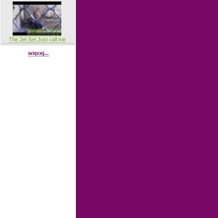
The Jet Set Just call me
więcej...