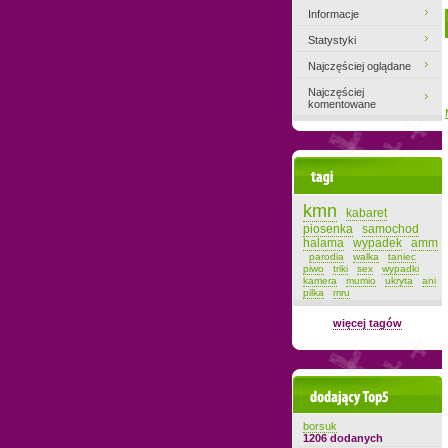
Informacje
Statystyki
Najczęściej oglądane
Najczęściej
komentowane
Tagi
kmn
kabaret
piosenka
samochod
halama
wypadek
amm
parodia
walka
taniec
piwo
triki
sex
wypadki
kamera
mumio
ukryta
ani
pilka
mru
więcej tagów
Dodający top-5
borsuk
1206 dodanych