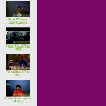
Michael Winslow -
parodia Kungfu
Linkin Park From the
Inside
Total Eclipse of The
Heart
Michael Jakson straszy
w Indiach