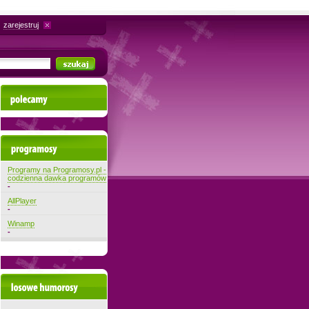
zarejestruj
Polecamy
Najnowsze programy
Programy na Programosy.pl -
codzienna dawka programów
-
AllPlayer
-
Winamp
-
Losowe filmiki