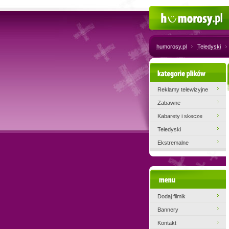
Humorosy.pl
humorosy.pl
Teledyski
Kategorie plików
Reklamy telewizyjne
Zabawne
Kabarety i skecze
Teledyski
Ekstremalne
Menu
Dodaj filmik
Bannery
Kontakt